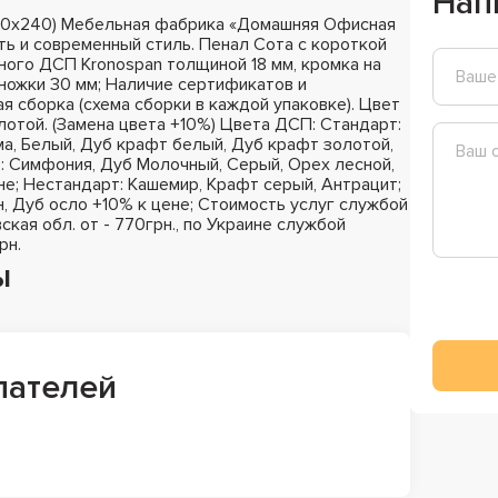
Нап
х50х240) Мебельная фабрика «Домашняя Офисная
ть и современный стиль. Пенал Сота с короткой
ного ДСП Kronospan толщиной 18 мм, кромка на
 ножки 30 мм; Наличие сертификатов и
я сборка (схема сборки в каждой упаковке). Цвет
отой. (Замена цвета +10%) Цвета ДСП: Стандарт:
а, Белый, Дуб крафт белый, Дуб крафт золотой,
з: Симфония, Дуб Молочный, Серый, Орех лесной,
не; Нестандарт: Кашемир, Крафт серый, Антрацит;
н, Дуб осло +10% к цене; Стоимость услуг службой
ская обл. от - 770грн., по Украине службой
рн.
ы
пателей