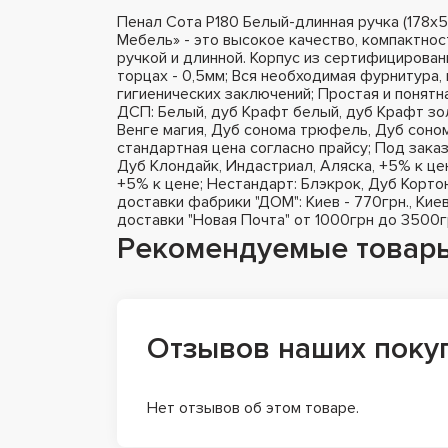
Пенал Сота Р180 Белый-длинная ручка (178
Мебель» - это высокое качество, компактнос
ручкой и длинной. Корпус из сертифицирован
торцах - 0,5мм; Вся необходимая фурнитура,
гигиенических заключений; Простая и понятна
ДСП: Белый, дуб Крафт белый, дуб Крафт зол
Венге магия, Дуб сонома трюфель, Дуб соном
стандартная цена согласно прайсу; Под зака
Дуб Клондайк, Индастриал, Аляска, +5% к це
+5% к цене; Нестандарт: Блэкрок, Дуб Корто
доставки фабрики "ДОМ": Киев - 770грн., Киев
доставки "Новая Почта" от 1000грн до 3500г
Рекомендуемые товар
Отзывов наших поку
Нет отзывов об этом товаре.