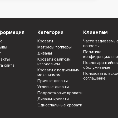
формация
Категории
Клиентам
ас
Кровати
Часто задаваемы
вопросы
ывы
Матрасы топперы
Политика
г
Диваны
конфиденциально
такты
Кровати с мягким
Послегарантийно
изголовьем
та сайта
обслуживание
Кровати с подъемным
Пользовательско
механизмом
соглашение
Прямые диваны
Угловые диваны
Подростковые кровати
Диваны-кровати
Односпальные кровати