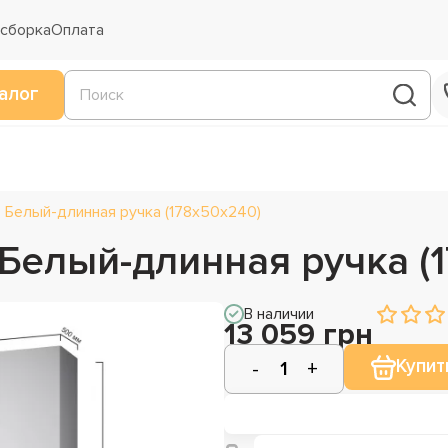
 сборка
Оплата
алог
 Белый-длинная ручка (178х50х240)
Белый-длинная ручка (
В наличии
13 059 грн
Купит