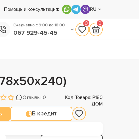
Помощь и консультация:
RU
0
0
Ежедневно с 9:00 до 18:00
067 929-45-45
050 133-45-45
093 170-75-45
178х50х240)
Отзывы: 0
Код Товара: Р180
ДОМ
ь
В кредит