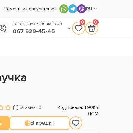
Помощь и консультация:
RU
0
0
Ежедневно с 9:00 до 18:00
067 929-45-45
050 133-45-45
093 170-75-45
ручка
Отзывы: 0
Код Товара: Т90КБ
ДОМ
ь
В кредит