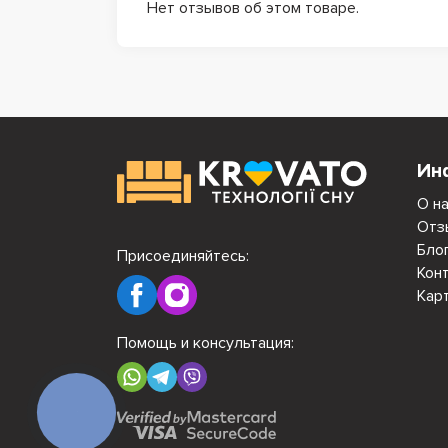
Нет отзывов об этом товаре.
Ин
О н
Отз
Бло
Присоединяйтесь:
Кон
Кар
Помощь и консультация:
КНОПКА
СВЯЗИ