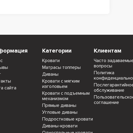
формация
Категории
Клиентам
ас
Кровати
Часто задаваемы
вопросы
ывы
Матрасы топперы
Политика
г
Диваны
конфиденциально
такты
Кровати с мягким
Послегарантийно
изголовьем
та сайта
обслуживание
Кровати с подъемным
Пользовательско
механизмом
соглашение
Прямые диваны
Угловые диваны
Подростковые кровати
Диваны-кровати
Односпальные кровати