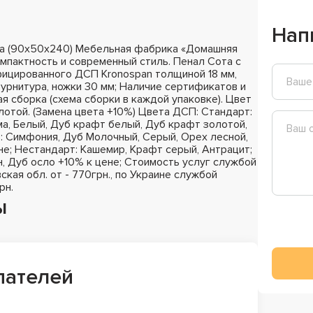
Нап
ка (90х50х240) Мебельная фабрика «Домашняя
мпактность и современный стиль. Пенал Сота с
ифицированного ДСП Kronospan толщиной 18 мм,
фурнитура, ножки 30 мм; Наличие сертификатов и
я сборка (схема сборки в каждой упаковке). Цвет
отой. (Замена цвета +10%) Цвета ДСП: Стандарт:
а, Белый, Дуб крафт белый, Дуб крафт золотой,
з: Симфония, Дуб Молочный, Серый, Орех лесной,
не; Нестандарт: Кашемир, Крафт серый, Антрацит;
н, Дуб осло +10% к цене; Стоимость услуг службой
ская обл. от - 770грн., по Украине службой
рн.
ы
пателей