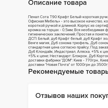
Описание товара
Пенал Сота Т90 Крафт Белый-короткая руч
Офисная Мебель» - это высокое качество, ко
короткой ручкой и длинной. Корпус из серт
кромка на торцах - 0,5мм; Вся необходимая 
гигиенических заключений; Простая и понятна
ДСП: Белый, дуб Крафт белый, дуб Крафт зол
Венге магия, Дуб сонома трюфель, Дуб соном
стандартная цена согласно прайсу; Под зака
Дуб Клондайк, Индастриал, Аляска, +5% к це
+5% к цене; Нестандарт: Блэкрок, Дуб Корто
доставки фабрики "ДОМ": Киев - 770грн., Киев
доставки "Новая Почта" от 1000грн до 3500г
Рекомендуемые товар
Отзывов наших поку