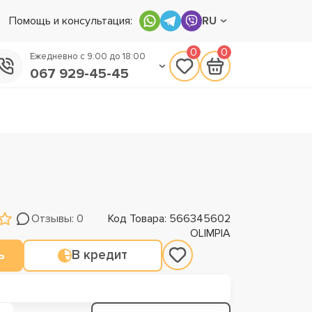
Помощь и консультация:
RU
0
0
Ежедневно с 9:00 до 18:00
067 929-45-45
050 133-45-45
093 170-75-45
Отзывы: 0
Код Товара: 566345602
OLIMPIA
ь
В кредит