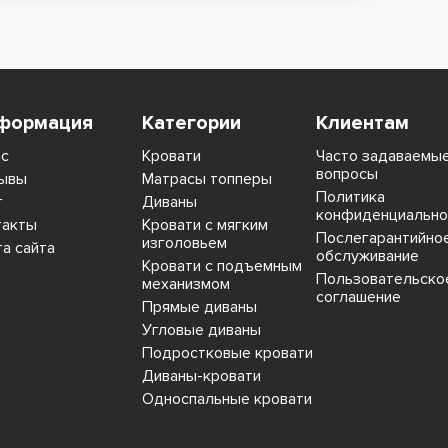
формация
Категории
Клиентам
ас
Кровати
Часто задаваемы
вопросы
ывы
Матрасы топперы
Политика
г
Диваны
конфиденциально
такты
Кровати с мягким
Послегарантийно
изголовьем
та сайта
обслуживание
Кровати с подъемным
Пользовательско
механизмом
соглашение
Прямые диваны
Угловые диваны
Подростковые кровати
Диваны-кровати
Односпальные кровати