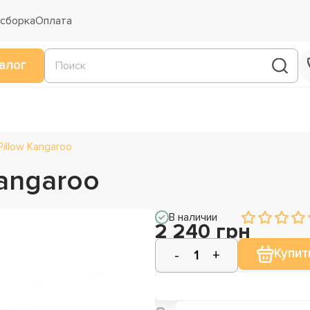
 сборка
Оплата
алог
illow Kangaroo
angaroo
В наличии
2 240 грн
Купит