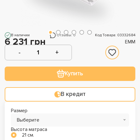
В наличии
Отзывы: 0
Код Товара: 03332684
6 231 грн
EMM
Купить
В кредит
Размер
Выберите
Высота матраса
21 см.