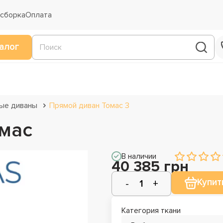
 сборка
Оплата
алог
ые диваны
Прямой диван Томас 3
мас
В наличии
40 385 грн
Купит
Категория ткани