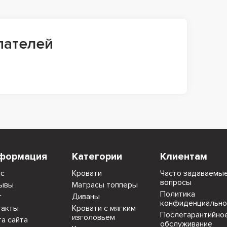
пателей
формация
Категории
Клиентам
ас
Кровати
Часто задаваемы
вопросы
ывы
Матрасы топперы
Политика
г
Диваны
конфиденциально
такты
Кровати с мягким
Послегарантийно
изголовьем
та сайта
обслуживание