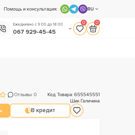
Помощь и консультация:
RU
0
0
Ежедневно с 9:00 до 18:00
067 929-45-45
050 133-45-45
093 170-75-45
Отзывы: 0
Код Товара: 655545551
Шик Галичина
ь
В кредит