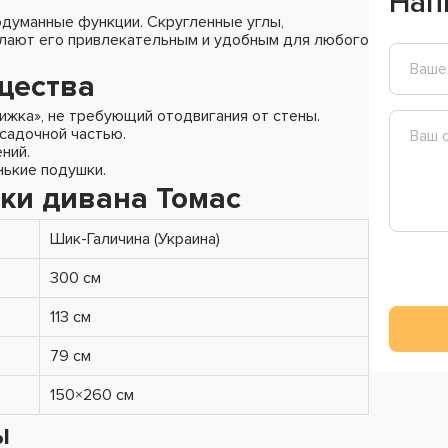
Нап
родуманные функции. Скругленные углы,
елают его привлекательным и удобным для любого
щества
жка», не требующий отодвигания от стены.
садочной частью.
ний.
нькие подушки.
ки дивана Томас
Шик-Галичина (Украина)
300 см
113 см
79 см
150×260 см
ы