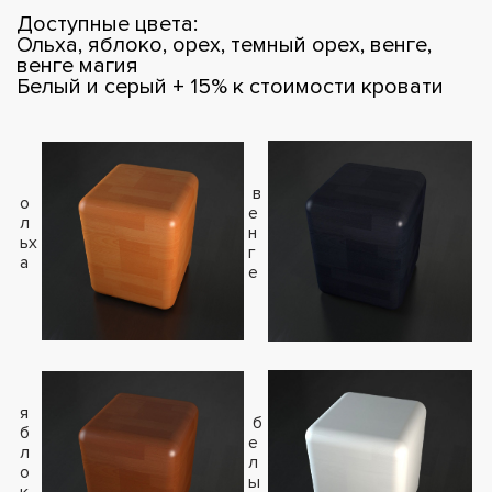
Доступные цвета:
Ольха, яблоко, орех, темный орех, венге,
венге магия
Белый и серый + 15% к стоимости кровати
в
о
е
л
н
ьх
г
а
е
я
б
б
е
л
л
о
ы
к