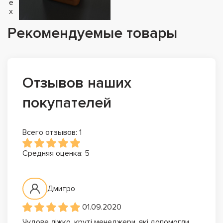
е
х
Рекомендуемые товары
Отзывов наших
покупателей
Всего отзывов: 1
Средняя оценка: 5
Дмитро
01.09.2020
Чудове ліжко, круті менеджери, які допомогли