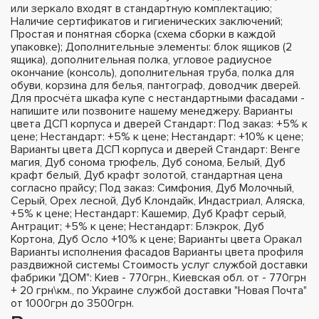
или зеркало входят в стандартную комплектацию;
Наличие сертификатов и гигиенических заключений;
Простая и понятная сборка (схема сборки в каждой
упаковке); Дополнительные элементы: блок ящиков (2
ящика), дополнительная полка, угловое радиусное
окончание (консоль), дополнительная труба, полка для
обуви, корзина для белья, пантограф, доводчик дверей.
Для просчёта шкафа купе с нестандартными фасадами -
напишите или позвоните нашему менеджеру. Варианты
цвета ДСП корпуса и дверей Стандарт: Под заказ: +5% к
цене; Нестандарт: +5% к цене; Нестандарт: +10% к цене;
Варианты цвета ДСП корпуса и дверей Стандарт: Венге
магия, Дуб сонома трюфель, Дуб сонома, Белый, Дуб
крафт белый, Дуб крафт золотой, стандартная цена
согласно прайсу; Под заказ: Симфония, Дуб Молочный,
Серый, Орех лесной, Дуб Клондайк, Индастриал, Аляска,
+5% к цене; Нестандарт: Кашемир, Дуб Крафт серый,
Антрацит; +5% к цене; Нестандарт: Блэкрок, Дуб
Кортона, Дуб Осло +10% к цене; Варианты цвета Оракал
Варианты исполнения фасадов Варианты цвета профиля
раздвижной системы Стоимость услуг службой доставки
фабрики "ДОМ": Киев - 770грн., Киевская обл. от - 770грн
+ 20 грн\км., по Украине службой доставки "Новая Почта"
от 1000грн до 3500грн.