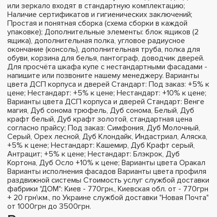
или зеркало входят в стандартную комплектацию;
Наличие сертификатов и гигиенических заключений;
Простая и понятная сборка (схема сборки в каждой
упаковке); Дополнительные элементы: блок ящиков (2
ящика), дополнительная полка, угловое радиусное
окончание (консоль), дополнительная труба, полка для
обуви, корзина для белья, пантограф, доводчик дверей.
Для просчёта шкафа купе с нестандартными фасадами -
напишите или позвоните нашему менеджеру. Варианты
цвета ДСП корпуса и дверей Стандарт: Под заказ: +5% к
цене; Нестандарт: +5% к цене; Нестандарт: +10% к цене;
Варианты цвета ДСП корпуса и дверей Стандарт: Венге
магия, Дуб сонома трюфель, Дуб сонома, Белый, Дуб
крафт белый, Дуб крафт золотой, стандартная цена
согласно прайсу; Под заказ: Симфония, Дуб Молочный,
Серый, Орех лесной, Дуб Клондайк, Индастриал, Аляска,
+5% к цене; Нестандарт: Кашемир, Дуб Крафт серый,
Антрацит; +5% к цене; Нестандарт: Блэкрок, Дуб
Кортона, Дуб Осло +10% к цене; Варианты цвета Оракал
Варианты исполнения фасадов Варианты цвета профиля
раздвижной системы Стоимость услуг службой доставки
фабрики "ДОМ": Киев - 770грн., Киевская обл. от - 770грн
+ 20 грн\км., по Украине службой доставки "Новая Почта"
от 1000грн до 3500грн.