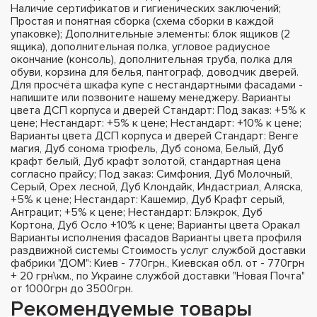
Наличие сертификатов и гигиенических заключений;
Простая и понятная сборка (схема сборки в каждой
упаковке); Дополнительные элементы: блок ящиков (2
ящика), дополнительная полка, угловое радиусное
окончание (консоль), дополнительная труба, полка для
обуви, корзина для белья, пантограф, доводчик дверей.
Для просчёта шкафа купе с нестандартными фасадами -
напишите или позвоните нашему менеджеру. Варианты
цвета ДСП корпуса и дверей Стандарт: Под заказ: +5% к
цене; Нестандарт: +5% к цене; Нестандарт: +10% к цене;
Варианты цвета ДСП корпуса и дверей Стандарт: Венге
магия, Дуб сонома трюфель, Дуб сонома, Белый, Дуб
крафт белый, Дуб крафт золотой, стандартная цена
согласно прайсу; Под заказ: Симфония, Дуб Молочный,
Серый, Орех лесной, Дуб Клондайк, Индастриал, Аляска,
+5% к цене; Нестандарт: Кашемир, Дуб Крафт серый,
Антрацит; +5% к цене; Нестандарт: Блэкрок, Дуб
Кортона, Дуб Осло +10% к цене; Варианты цвета Оракал
Варианты исполнения фасадов Варианты цвета профиля
раздвижной системы Стоимость услуг службой доставки
фабрики "ДОМ": Киев - 770грн., Киевская обл. от - 770грн
+ 20 грн\км., по Украине службой доставки "Новая Почта"
от 1000грн до 3500грн.
Рекомендуемые товары