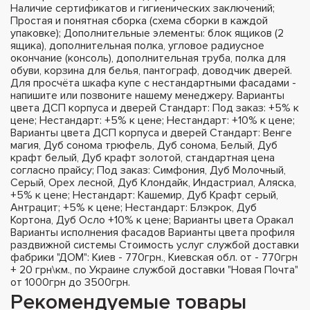
Наличие сертификатов и гигиенических заключений;
Простая и понятная сборка (схема сборки в каждой
упаковке); Дополнительные элементы: блок ящиков (2
ящика), дополнительная полка, угловое радиусное
окончание (консоль), дополнительная труба, полка для
обуви, корзина для белья, пантограф, доводчик дверей.
Для просчёта шкафа купе с нестандартными фасадами -
напишите или позвоните нашему менеджеру. Варианты
цвета ДСП корпуса и дверей Стандарт: Под заказ: +5% к
цене; Нестандарт: +5% к цене; Нестандарт: +10% к цене;
Варианты цвета ДСП корпуса и дверей Стандарт: Венге
магия, Дуб сонома трюфель, Дуб сонома, Белый, Дуб
крафт белый, Дуб крафт золотой, стандартная цена
согласно прайсу; Под заказ: Симфония, Дуб Молочный,
Серый, Орех лесной, Дуб Клондайк, Индастриал, Аляска,
+5% к цене; Нестандарт: Кашемир, Дуб Крафт серый,
Антрацит; +5% к цене; Нестандарт: Блэкрок, Дуб
Кортона, Дуб Осло +10% к цене; Варианты цвета Оракал
Варианты исполнения фасадов Варианты цвета профиля
раздвижной системы Стоимость услуг службой доставки
фабрики "ДОМ": Киев - 770грн., Киевская обл. от - 770грн
+ 20 грн\км., по Украине службой доставки "Новая Почта"
от 1000грн до 3500грн.
Рекомендуемые товары