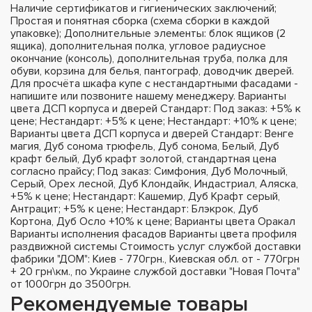
Наличие сертификатов и гигиенических заключений;
Простая и понятная сборка (схема сборки в каждой
упаковке); Дополнительные элементы: блок ящиков (2
ящика), дополнительная полка, угловое радиусное
окончание (консоль), дополнительная труба, полка для
обуви, корзина для белья, пантограф, доводчик дверей.
Для просчёта шкафа купе с нестандартными фасадами -
напишите или позвоните нашему менеджеру. Варианты
цвета ДСП корпуса и дверей Стандарт: Под заказ: +5% к
цене; Нестандарт: +5% к цене; Нестандарт: +10% к цене;
Варианты цвета ДСП корпуса и дверей Стандарт: Венге
магия, Дуб сонома трюфель, Дуб сонома, Белый, Дуб
крафт белый, Дуб крафт золотой, стандартная цена
согласно прайсу; Под заказ: Симфония, Дуб Молочный,
Серый, Орех лесной, Дуб Клондайк, Индастриал, Аляска,
+5% к цене; Нестандарт: Кашемир, Дуб Крафт серый,
Антрацит; +5% к цене; Нестандарт: Блэкрок, Дуб
Кортона, Дуб Осло +10% к цене; Варианты цвета Оракал
Варианты исполнения фасадов Варианты цвета профиля
раздвижной системы Стоимость услуг службой доставки
фабрики "ДОМ": Киев - 770грн., Киевская обл. от - 770грн
+ 20 грн\км., по Украине службой доставки "Новая Почта"
от 1000грн до 3500грн.
Рекомендуемые товары