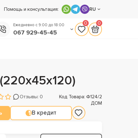
Помощь и консультация:
RU
0
0
Ежедневно с 9:00 до 18:00
067 929-45-45
050 133-45-45
093 170-75-45
(220х45х120)
Отзывы: 0
Код Товара: Ф124/2
ДОМ
ь
В кредит