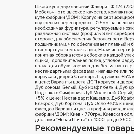
Шкаф купе двухдверный Фаворит Ф 124 (22
Мебель» - это высокое качество, компактно
купе фабрики "ДОМ": Корпус из сертифициро
внутренних перегородках - 0,5мм, на внешних 
необходимая фурнитура, регулируемые ножки
раздвижная система (профиль Элит серебро),
стороне для обеспечения безопасности; Вер
подшипниками, что обеспечивает плавный и 
стандартную комплектацию; Наличие сертифи
понятная сборка (схема сборки в каждой упа
ящика), дополнительная полка, угловое радиу
полка для обуви, корзина для белья, пантог
нестандартными фасадами - напишите или п
корпуса и дверей Стандарт: Под заказ: +5% 
к цене; Варианты цвета ДСП корпуса и двере
Дуб сонома, Белый, Дуб крафт белый, Дуб кр
Под заказ: Симфония, Дуб Молочный, Серый, 
+5% к цене; Нестандарт: Кашемир, Дуб Крафт
Блэкрок, Дуб Кортона, Дуб Осло +10% к цене
фасадов Варианты цвета профиля раздвижно
фабрики "ДОМ": Киев - 770грн., Киевская обл.
доставки "Новая Почта" от 1000грн до 3500г
Рекомендуемые товар