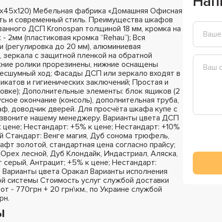
Нап
0х45х120) Мебельная фабрика «Домашняя Офисная
сть и современный стиль. Преимущества шкафов
ванного ДСП Kronospan толщиной 18 мм, кромка на
- 2мм (пластиковая кромка “Rehau”); Вся
 (регулировка до 20 мм), алюминиевая
 зеркала с защитной пленкой на обратной
хние ролики прорезинены, нижние оснащены
бесшумный ход; Фасады ДСП или зеркало входят в
катов и гигиенических заключений; Простая и
ковке); Дополнительные элементы: блок ящиков (2
сное окончание (консоль), дополнительная труба,
раф, доводчик дверей. Для просчёта шкафа купе с
озвоните нашему менеджеру. Варианты цвета ДСП
к цене; Нестандарт: +5% к цене; Нестандарт: +10%
й Стандарт: Венге магия, Дуб сонома трюфель,
афт золотой, стандартная цена согласно прайсу;
Орех лесной, Дуб Клондайк, Индастриал, Аляска,
 серый, Антрацит; +5% к цене; Нестандарт:
; Варианты цвета Оракал Варианты исполнения
й системы Стоимость услуг службой доставки
 от - 770грн + 20 грн\км., по Украине службой
рн.
ы