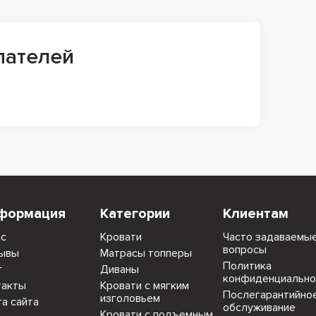
пателей
формация
Категории
Клиентам
ас
Кровати
Часто задаваемы
вопросы
ывы
Матрасы топперы
Политика
г
Диваны
конфиденциально
такты
Кровати с мягким
Послегарантийно
изголовьем
та сайта
обслуживание
Кровати с подъемным