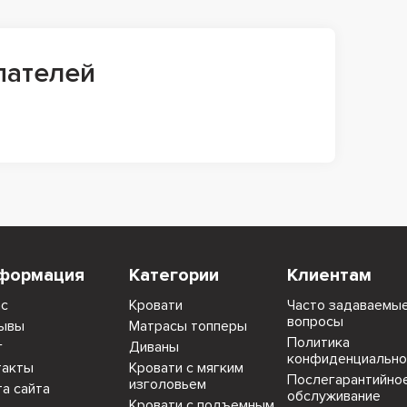
пателей
формация
Категории
Клиентам
ас
Кровати
Часто задаваемы
вопросы
ывы
Матрасы топперы
Политика
г
Диваны
конфиденциально
такты
Кровати с мягким
Послегарантийно
изголовьем
та сайта
обслуживание
Кровати с подъемным