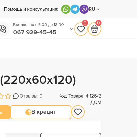
Помощь и консультация:
RU
0
0
Ежедневно с 9:00 до 18:00
067 929-45-45
050 133-45-45
093 170-75-45
(220х60х120)
Отзывы: 0
Код Товара: Ф126/2
ДОМ
ь
В кредит