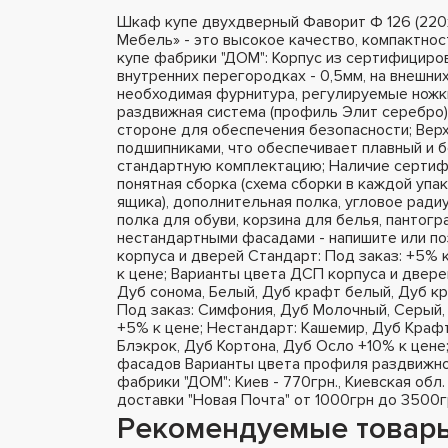
Шкаф купе двухдверный Фаворит Ф 126 (22
Мебель» - это высокое качество, компактно
купе фабрики "ДОМ": Корпус из сертифициро
внутренних перегородках - 0,5мм, на внешних 
необходимая фурнитура, регулируемые ножки
раздвижная система (профиль Элит серебро),
стороне для обеспечения безопасности; Вер
подшипниками, что обеспечивает плавный и 
стандартную комплектацию; Наличие сертифи
понятная сборка (схема сборки в каждой упа
ящика), дополнительная полка, угловое радиу
полка для обуви, корзина для белья, пантог
нестандартными фасадами - напишите или п
корпуса и дверей Стандарт: Под заказ: +5% 
к цене; Варианты цвета ДСП корпуса и двере
Дуб сонома, Белый, Дуб крафт белый, Дуб кр
Под заказ: Симфония, Дуб Молочный, Серый, 
+5% к цене; Нестандарт: Кашемир, Дуб Крафт
Блэкрок, Дуб Кортона, Дуб Осло +10% к цене
фасадов Варианты цвета профиля раздвижно
фабрики "ДОМ": Киев - 770грн., Киевская обл.
доставки "Новая Почта" от 1000грн до 3500г
Рекомендуемые товар