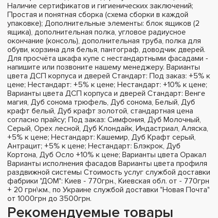
Наличие сертификатов и гигиенических заключений;
Простая и понятная сборка (схема сборки в каждой
упаковке); Дополнительные элементы: блок ящиков (2
ящика), дополнительная полка, угловое радиусное
окончание (консоль), дополнительная труба, полка для
обуви, корзина для белья, пантограф, доводчик дверей.
Для просчёта шкафа купе с нестандартными фасадами -
напишите или позвоните нашему менеджеру. Варианты
цвета ДСП корпуса и дверей Стандарт: Под заказ: +5% к
цене; Нестандарт: +5% к цене; Нестандарт: +10% к цене;
Варианты цвета ДСП корпуса и дверей Стандарт: Венге
магия, Дуб сонома трюфель, Дуб сонома, Белый, Дуб
крафт белый, Дуб крафт золотой, стандартная цена
согласно прайсу; Под заказ: Симфония, Дуб Молочный,
Серый, Орех лесной, Дуб Клондайк, Индастриал, Аляска,
+5% к цене; Нестандарт: Кашемир, Дуб Крафт серый,
Антрацит; +5% к цене; Нестандарт: Блэкрок, Дуб
Кортона, Дуб Осло +10% к цене; Варианты цвета Оракал
Варианты исполнения фасадов Варианты цвета профиля
раздвижной системы Стоимость услуг службой доставки
фабрики "ДОМ": Киев - 770грн., Киевская обл. от - 770грн
+ 20 грн\км., по Украине службой доставки "Новая Почта"
от 1000грн до 3500грн.
Рекомендуемые товары