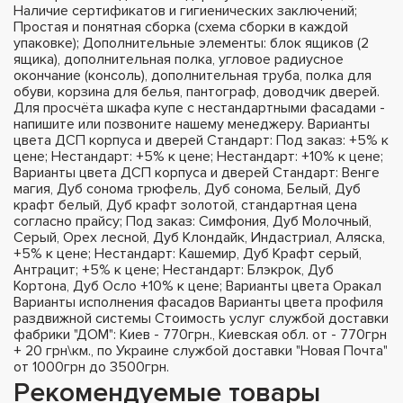
Наличие сертификатов и гигиенических заключений;
Простая и понятная сборка (схема сборки в каждой
упаковке); Дополнительные элементы: блок ящиков (2
ящика), дополнительная полка, угловое радиусное
окончание (консоль), дополнительная труба, полка для
обуви, корзина для белья, пантограф, доводчик дверей.
Для просчёта шкафа купе с нестандартными фасадами -
напишите или позвоните нашему менеджеру. Варианты
цвета ДСП корпуса и дверей Стандарт: Под заказ: +5% к
цене; Нестандарт: +5% к цене; Нестандарт: +10% к цене;
Варианты цвета ДСП корпуса и дверей Стандарт: Венге
магия, Дуб сонома трюфель, Дуб сонома, Белый, Дуб
крафт белый, Дуб крафт золотой, стандартная цена
согласно прайсу; Под заказ: Симфония, Дуб Молочный,
Серый, Орех лесной, Дуб Клондайк, Индастриал, Аляска,
+5% к цене; Нестандарт: Кашемир, Дуб Крафт серый,
Антрацит; +5% к цене; Нестандарт: Блэкрок, Дуб
Кортона, Дуб Осло +10% к цене; Варианты цвета Оракал
Варианты исполнения фасадов Варианты цвета профиля
раздвижной системы Стоимость услуг службой доставки
фабрики "ДОМ": Киев - 770грн., Киевская обл. от - 770грн
+ 20 грн\км., по Украине службой доставки "Новая Почта"
от 1000грн до 3500грн.
Рекомендуемые товары