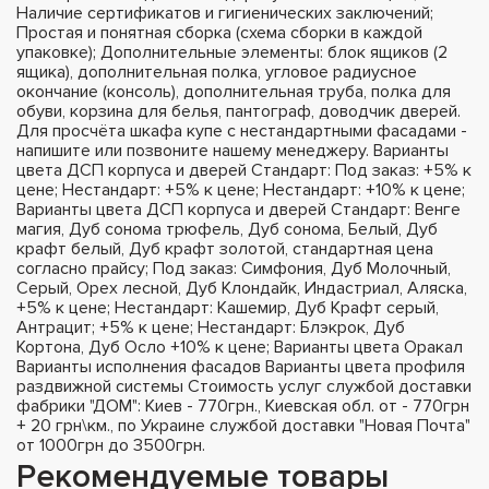
Наличие сертификатов и гигиенических заключений;
Простая и понятная сборка (схема сборки в каждой
упаковке); Дополнительные элементы: блок ящиков (2
ящика), дополнительная полка, угловое радиусное
окончание (консоль), дополнительная труба, полка для
обуви, корзина для белья, пантограф, доводчик дверей.
Для просчёта шкафа купе с нестандартными фасадами -
напишите или позвоните нашему менеджеру. Варианты
цвета ДСП корпуса и дверей Стандарт: Под заказ: +5% к
цене; Нестандарт: +5% к цене; Нестандарт: +10% к цене;
Варианты цвета ДСП корпуса и дверей Стандарт: Венге
магия, Дуб сонома трюфель, Дуб сонома, Белый, Дуб
крафт белый, Дуб крафт золотой, стандартная цена
согласно прайсу; Под заказ: Симфония, Дуб Молочный,
Серый, Орех лесной, Дуб Клондайк, Индастриал, Аляска,
+5% к цене; Нестандарт: Кашемир, Дуб Крафт серый,
Антрацит; +5% к цене; Нестандарт: Блэкрок, Дуб
Кортона, Дуб Осло +10% к цене; Варианты цвета Оракал
Варианты исполнения фасадов Варианты цвета профиля
раздвижной системы Стоимость услуг службой доставки
фабрики "ДОМ": Киев - 770грн., Киевская обл. от - 770грн
+ 20 грн\км., по Украине службой доставки "Новая Почта"
от 1000грн до 3500грн.
Рекомендуемые товары