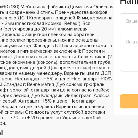
Нап
0х60х180) Мебельная фабрика «Домашняя Офисная
сть и современный стиль. Преимущества шкафов
ванного ДСП Kronospan толщиной 18 мм, кромка на
- 2мм (пластиковая кромка “Rehau”); Вся
 (регулировка до 20 мм), алюминиевая
 зеркала с защитной пленкой на обратной
хние ролики прорезинены, нижние оснащены
бесшумный ход; Фасады ДСП или зеркало входят в
катов и гигиенических заключений; Простая и
ковке); Дополнительные элементы: блок ящиков (2
сное окончание (консоль), дополнительная труба,
раф, доводчик дверей. Для просчёта шкафа купе с
озвоните нашему менеджеру. Варианты цвета ДСП
к цене; Нестандарт: +5% к цене; Нестандарт: +10%
й Стандарт: Венге магия, Дуб сонома трюфель,
афт золотой, стандартная цена согласно прайсу;
Орех лесной, Дуб Клондайк, Индастриал, Аляска,
 серый, Антрацит; +5% к цене; Нестандарт:
; Варианты цвета Оракал Варианты исполнения
й системы Стоимость услуг службой доставки
 от - 770грн + 20 грн\км., по Украине службой
рн.
ы