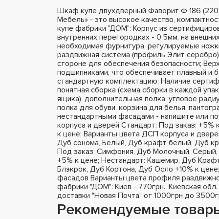
Шкаф купе двухдверный Фаворит Ф 186 (22
Мебель» - это высокое качество, компактно
купе фабрики "ДОМ": Корпус из сертифициро
внутренних перегородках - 0,5мм, на внешних 
необходимая фурнитура, регулируемые ножки
раздвижная система (профиль Элит серебро),
стороне для обеспечения безопасности; Вер
подшипниками, что обеспечивает плавный и 
стандартную комплектацию; Наличие сертифи
понятная сборка (схема сборки в каждой упа
ящика), дополнительная полка, угловое радиу
полка для обуви, корзина для белья, пантог
нестандартными фасадами - напишите или п
корпуса и дверей Стандарт: Под заказ: +5% 
к цене; Варианты цвета ДСП корпуса и двере
Дуб сонома, Белый, Дуб крафт белый, Дуб кр
Под заказ: Симфония, Дуб Молочный, Серый, 
+5% к цене; Нестандарт: Кашемир, Дуб Крафт
Блэкрок, Дуб Кортона, Дуб Осло +10% к цене
фасадов Варианты цвета профиля раздвижно
фабрики "ДОМ": Киев - 770грн., Киевская обл.
доставки "Новая Почта" от 1000грн до 3500г
Рекомендуемые товар