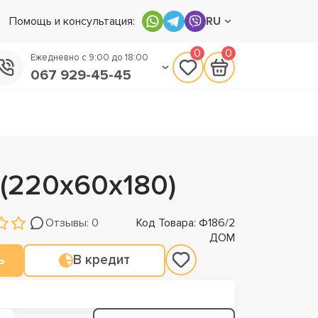
Помощь и консультация:
RU
0
0
Ежедневно с 9:00 до 18:00
067 929-45-45
050 133-45-45
093 170-75-45
(220х60х180)
Отзывы: 0
Код Товара: Ф186/2
ДОМ
ь
В кредит