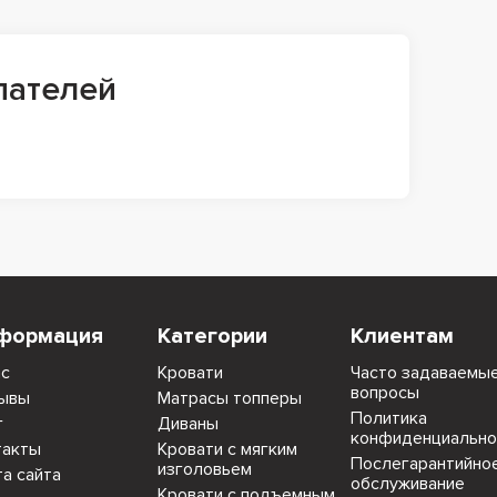
пателей
формация
Категории
Клиентам
ас
Кровати
Часто задаваемы
вопросы
ывы
Матрасы топперы
Политика
г
Диваны
конфиденциально
такты
Кровати с мягким
Послегарантийно
изголовьем
та сайта
обслуживание
Кровати с подъемным