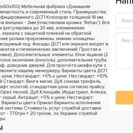
Нап
0х60х100) Мебельная фабрика «Домашняя
омпактность и современный стиль. Преимущества
ифицированного ДСП Kronospan толщиной 18 мм,
на внешних - 2мм (пластиковая кромка “Rehau”); Вся
 (регулировка до 20 мм), алюминиевая
 зеркала с защитной пленкой на обратной
хние ролики прорезинены, нижние оснащены
бесшумный ход; Фасады ДСП или зеркало входят в
катов и гигиенических заключений; Простая и
ковке); Дополнительные элементы: блок ящиков (2
сное окончание (консоль), дополнительная труба,
раф, доводчик дверей. Для просчёта шкафа купе с
озвоните нашему менеджеру. Варианты цвета ДСП
к цене; Нестандарт: +5% к цене; Нестандарт: +10%
й Стандарт: Венге магия, Дуб сонома трюфель,
афт золотой, стандартная цена согласно прайсу;
Орех лесной, Дуб Клондайк, Индастриал, Аляска,
 серый, Антрацит; +5% к цене; Нестандарт:
; Варианты цвета Оракал Варианты исполнения
й системы Стоимость услуг службой доставки
 от - 770грн + 20 грн\км., по Украине службой
рн.
ы