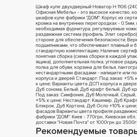
Шкаф купе двухдверный Новатор Н 1106 (24
Офисная Мебель» - это высокое качество, к
шкафов купе фабрики "ДОМ": Корпус из серт
кромка на внутренних перегородках - 0,5мм, 
необходимая фурнитура, регулируемые ножки
раздвижная система (профиль Элит серебро),
стороне для обеспечения безопасности; Вер
подшипниками, что обеспечивает плавный и 
стандартную комплектацию; Наличие сертифи
понятная сборка (схема сборки в каждой упа
ящика), дополнительная полка, угловое радиу
полка для обуви, корзина для белья, пантог
нестандартными фасадами - напишите или п
корпуса и дверей Стандарт: Под заказ: +5% 
к цене; Варианты цвета ДСП корпуса и двере
Дуб сонома, Белый, Дуб крафт белый, Дуб кр
Под заказ: Симфония, Дуб Молочный, Серый, 
+5% к цене; Нестандарт: Кашемир, Дуб Крафт
Блэкрок, Дуб Кортона, Дуб Осло +10% к цене
фасадов Варианты цвета профиля раздвижно
фабрики "ДОМ": Киев - 770грн., Киевская обл.
доставки "Новая Почта" от 1000грн до 3500г
Рекомендуемые товар