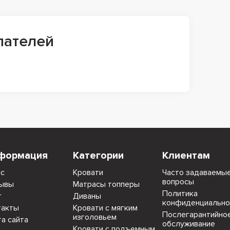
пателей
формация
Категории
Клиентам
ас
Кровати
Часто задаваемы
вопросы
ывы
Матрасы топперы
Политика
г
Диваны
конфиденциально
такты
Кровати с мягким
Послегарантийно
изголовьем
та сайта
обслуживание
Кровати с подъемным