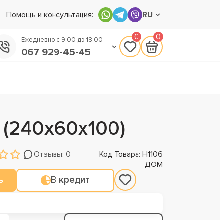
Помощь и консультация:
RU
0
0
Ежедневно с 9:00 до 18:00
067 929-45-45
050 133-45-45
093 170-75-45
 (240х60х100)
Отзывы: 0
Код Товара: Н1106
ДОМ
ь
В кредит