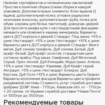
Наличие сертификатов и гигиенических заключений;
Простая и понятная сборка (схема сборки в каждой
упаковке); Дополнительные элементы: блок ящиков (2
ящика), дополнительная полка, угловое радиусное
окончание (консоль), дополнительная труба, полка для
обуви, корзина для белья, пантограф, доводчик дверей.
Для просчёта шкафа купе с нестандартными фасадами -
напишите или позвоните нашему менеджеру. Варианты
цвета ДСП корпуса и дверей Стандарт: Под заказ: +5% к
цене; Нестандарт: +5% к цене; Нестандарт: +10% к цене;
Варианты цвета ДСП корпуса и дверей Стандарт: Венге
магия, Дуб сонома трюфель, Дуб сонома, Белый, Дуб
крафт белый, Дуб крафт золотой, стандартная цена
согласно прайсу; Под заказ: Симфония, Дуб Молочный,
Серый, Орех лесной, Дуб Клондайк, Индастриал, Аляска,
+5% к цене; Нестандарт: Кашемир, Дуб Крафт серый,
Антрацит; +5% к цене; Нестандарт: Блэкрок, Дуб
Кортона, Дуб Осло +10% к цене; Варианты цвета Оракал
Варианты исполнения фасадов Варианты цвета профиля
раздвижной системы Стоимость услуг службой доставки
фабрики "ДОМ": Киев - 770грн., Киевская обл. от - 770грн
+ 20 грн\км., по Украине службой доставки "Новая Почта"
от 1000грн до 3500грн.
Рекомендуемые товары