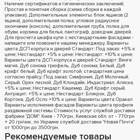
Наличие сертификатов и гигиенических заключений;
Простая и понятная сборка (схема сборки в каждой
упаковке); Дополнительные элементы: блок ящиков (2
ящика), дополнительная полка, угловое радиусное
окончание (консоль), дополнительная труба, полка для
обуви, корзина для белья, пантограф, доводчик дверей.
Для просчёта шкафа купе с нестандартными фасадами -
напишите или позвоните нашему менеджеру. Варианты
цвета ДСП корпуса и дверей Стандарт: Под заказ: +5% к
цене; Нестандарт: +5% к цене; Нестандарт: +10% к цене;
Варианты цвета ДСП корпуса и дверей Стандарт: Венге
магия, Дуб сонома трюфель, Дуб сонома, Белый, Дуб
крафт белый, Дуб крафт золотой, стандартная цена
согласно прайсу; Под заказ: Симфония, Дуб Молочный,
Серый, Орех лесной, Дуб Клондайк, Индастриал, Аляска,
+5% к цене; Нестандарт: Кашемир, Дуб Крафт серый,
Антрацит; +5% к цене; Нестандарт: Блэкрок, Дуб
Кортона, Дуб Осло +10% к цене; Варианты цвета Оракал
Варианты исполнения фасадов Варианты цвета профиля
раздвижной системы Стоимость услуг службой доставки
фабрики "ДОМ": Киев - 770грн., Киевская обл. от - 770грн
+ 20 грн\км., по Украине службой доставки "Новая Почта"
от 1000грн до 3500грн.
Рекомендуемые товары