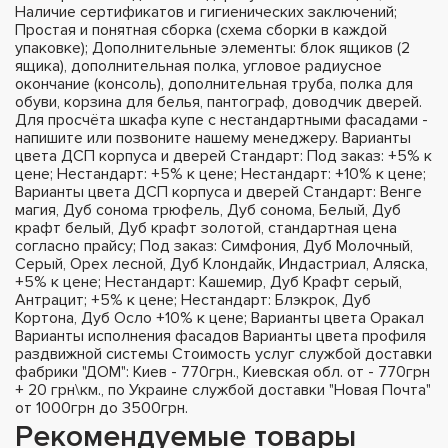
Наличие сертификатов и гигиенических заключений;
Простая и понятная сборка (схема сборки в каждой
упаковке); Дополнительные элементы: блок ящиков (2
ящика), дополнительная полка, угловое радиусное
окончание (консоль), дополнительная труба, полка для
обуви, корзина для белья, пантограф, доводчик дверей.
Для просчёта шкафа купе с нестандартными фасадами -
напишите или позвоните нашему менеджеру. Варианты
цвета ДСП корпуса и дверей Стандарт: Под заказ: +5% к
цене; Нестандарт: +5% к цене; Нестандарт: +10% к цене;
Варианты цвета ДСП корпуса и дверей Стандарт: Венге
магия, Дуб сонома трюфель, Дуб сонома, Белый, Дуб
крафт белый, Дуб крафт золотой, стандартная цена
согласно прайсу; Под заказ: Симфония, Дуб Молочный,
Серый, Орех лесной, Дуб Клондайк, Индастриал, Аляска,
+5% к цене; Нестандарт: Кашемир, Дуб Крафт серый,
Антрацит; +5% к цене; Нестандарт: Блэкрок, Дуб
Кортона, Дуб Осло +10% к цене; Варианты цвета Оракал
Варианты исполнения фасадов Варианты цвета профиля
раздвижной системы Стоимость услуг службой доставки
фабрики "ДОМ": Киев - 770грн., Киевская обл. от - 770грн
+ 20 грн\км., по Украине службой доставки "Новая Почта"
от 1000грн до 3500грн.
Рекомендуемые товары