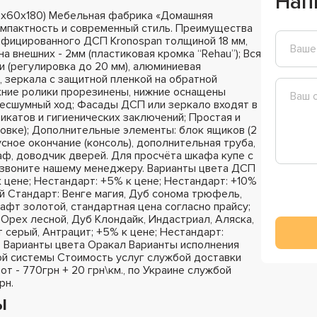
Нап
0х60х180) Мебельная фабрика «Домашняя
омпактность и современный стиль. Преимущества
ифицированного ДСП Kronospan толщиной 18 мм,
на внешних - 2мм (пластиковая кромка “Rehau”); Вся
 (регулировка до 20 мм), алюминиевая
 зеркала с защитной пленкой на обратной
хние ролики прорезинены, нижние оснащены
бесшумный ход; Фасады ДСП или зеркало входят в
катов и гигиенических заключений; Простая и
ковке); Дополнительные элементы: блок ящиков (2
сное окончание (консоль), дополнительная труба,
раф, доводчик дверей. Для просчёта шкафа купе с
озвоните нашему менеджеру. Варианты цвета ДСП
к цене; Нестандарт: +5% к цене; Нестандарт: +10%
й Стандарт: Венге магия, Дуб сонома трюфель,
афт золотой, стандартная цена согласно прайсу;
Орех лесной, Дуб Клондайк, Индастриал, Аляска,
 серый, Антрацит; +5% к цене; Нестандарт:
; Варианты цвета Оракал Варианты исполнения
й системы Стоимость услуг службой доставки
 от - 770грн + 20 грн\км., по Украине службой
рн.
ы