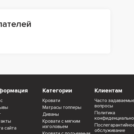
пателей
формация
Категории
Клиентам
ас
Кровати
Часто задаваемы
вопросы
ывы
Матрасы топперы
Политика
г
Диваны
конфиденциально
такты
Кровати с мягким
Послегарантийно
изголовьем
та сайта
обслуживание
Кровати с подъемным