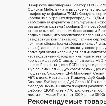
Шкаф купе двухдверный Новатор Н 1186 (22
Офисная Мебель» - это высокое качество, к
шкафов купе фабрики "ДОМ": Корпус из серт
кромка на внутренних перегородках - 0,5мм, 
необходимая фурнитура, регулируемые ножки
раздвижная система (профиль Элит серебро),
стороне для обеспечения безопасности; Вер
подшипниками, что обеспечивает плавный и 
стандартную комплектацию; Наличие сертифи
понятная сборка (схема сборки в каждой упа
ящика), дополнительная полка, угловое радиу
полка для обуви, корзина для белья, пантог
нестандартными фасадами - напишите или п
корпуса и дверей Стандарт: Под заказ: +5% 
к цене; Варианты цвета ДСП корпуса и двере
Дуб сонома, Белый, Дуб крафт белый, Дуб кр
Под заказ: Симфония, Дуб Молочный, Серый, 
+5% к цене; Нестандарт: Кашемир, Дуб Крафт
Блэкрок, Дуб Кортона, Дуб Осло +10% к цене
фасадов Варианты цвета профиля раздвижно
фабрики "ДОМ": Киев - 770грн., Киевская обл.
доставки "Новая Почта" от 1000грн до 3500г
Рекомендуемые товар