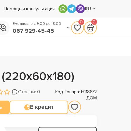
Помощь и консультация:
RU
0
0
Ежедневно с 9:00 до 18:00
067 929-45-45
050 133-45-45
093 170-75-45
 (220х60х180)
Отзывы: 0
Код Товара: Н1186/2
ДОМ
ь
В кредит