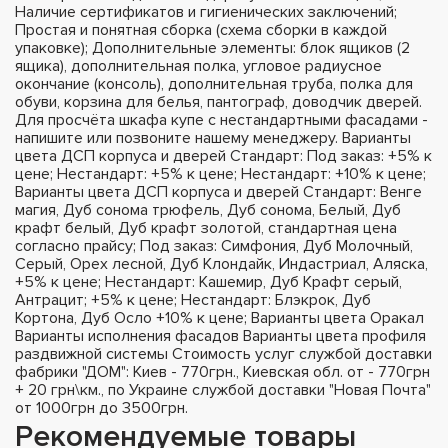
Наличие сертификатов и гигиенических заключений;
Простая и понятная сборка (схема сборки в каждой
упаковке); Дополнительные элементы: блок ящиков (2
ящика), дополнительная полка, угловое радиусное
окончание (консоль), дополнительная труба, полка для
обуви, корзина для белья, пантограф, доводчик дверей.
Для просчёта шкафа купе с нестандартными фасадами -
напишите или позвоните нашему менеджеру. Варианты
цвета ДСП корпуса и дверей Стандарт: Под заказ: +5% к
цене; Нестандарт: +5% к цене; Нестандарт: +10% к цене;
Варианты цвета ДСП корпуса и дверей Стандарт: Венге
магия, Дуб сонома трюфель, Дуб сонома, Белый, Дуб
крафт белый, Дуб крафт золотой, стандартная цена
согласно прайсу; Под заказ: Симфония, Дуб Молочный,
Серый, Орех лесной, Дуб Клондайк, Индастриал, Аляска,
+5% к цене; Нестандарт: Кашемир, Дуб Крафт серый,
Антрацит; +5% к цене; Нестандарт: Блэкрок, Дуб
Кортона, Дуб Осло +10% к цене; Варианты цвета Оракал
Варианты исполнения фасадов Варианты цвета профиля
раздвижной системы Стоимость услуг службой доставки
фабрики "ДОМ": Киев - 770грн., Киевская обл. от - 770грн
+ 20 грн\км., по Украине службой доставки "Новая Почта"
от 1000грн до 3500грн.
Рекомендуемые товары