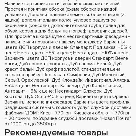
Наличие сертификатов и гигиенических заключений;
Простая и понятная сборка (схема сборки в каждой
упаковке); Дополнительные элементы: блок ящиков (2
ящика), дополнительная полка, угловое радиусное
окончание (консоль), дополнительная труба, полка для
обуви, корзина для белья, пантограф, доводчик дверей.
Для просчёта шкафа купе с нестандартными фасадами -
напишите или позвоните нашему менеджеру. Варианты
цвета ДСП корпуса и дверей Стандарт: Под заказ: +5% к
цене; Нестандарт: +5% к цене; Нестандарт: +10% к цене;
Варианты цвета ДСП корпуса и дверей Стандарт: Венге
магия, Дуб сонома трюфель, Дуб сонома, Белый, Дуб
крафт белый, Дуб крафт золотой, стандартная цена
согласно прайсу; Под заказ: Симфония, Дуб Молочный,
Серый, Орех лесной, Дуб Клондайк, Индастриал, Аляска,
+5% к цене; Нестандарт: Кашемир, Дуб Крафт серый,
Антрацит; +5% к цене; Нестандарт: Блэкрок, Дуб
Кортона, Дуб Осло +10% к цене; Варианты цвета Оракал
Варианты исполнения фасадов Варианты цвета профиля
раздвижной системы Стоимость услуг службой доставки
фабрики "ДОМ": Киев - 770грн., Киевская обл. от - 770грн
+ 20 грн\км., по Украине службой доставки "Новая Почта"
от 1000грн до 3500грн.
Рекомендуемые товары