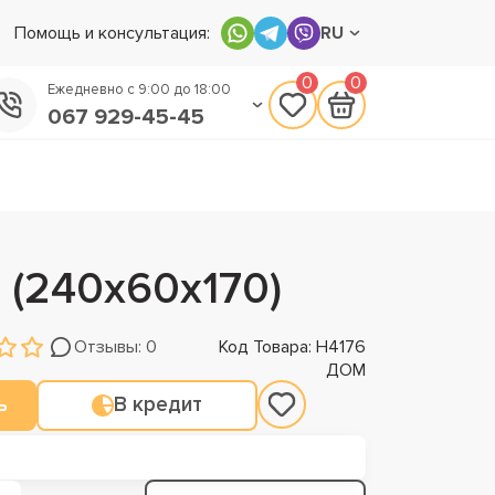
Помощь и консультация:
RU
0
0
Ежедневно с 9:00 до 18:00
067 929-45-45
050 133-45-45
093 170-75-45
 (240х60х170)
Отзывы: 0
Код Товара: Н4176
ДОМ
ь
В кредит