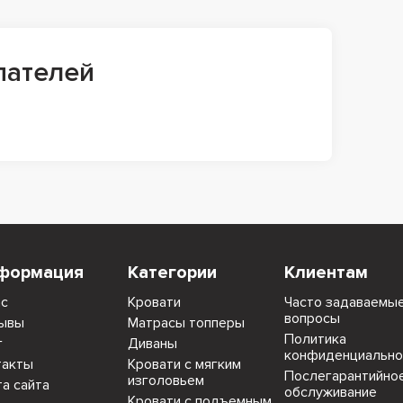
пателей
формация
Категории
Клиентам
ас
Кровати
Часто задаваемы
вопросы
ывы
Матрасы топперы
Политика
г
Диваны
конфиденциально
такты
Кровати с мягким
Послегарантийно
изголовьем
та сайта
обслуживание
Кровати с подъемным