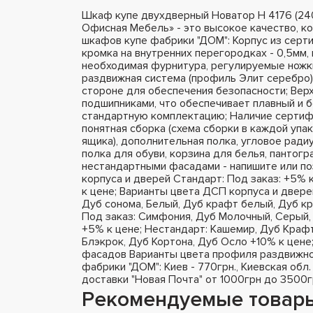
Шкаф купе двухдверный Новатор Н 4176 (2
Офисная Мебель» - это высокое качество, к
шкафов купе фабрики "ДОМ": Корпус из серт
кромка на внутренних перегородках - 0,5мм, 
необходимая фурнитура, регулируемые ножки
раздвижная система (профиль Элит серебро),
стороне для обеспечения безопасности; Вер
подшипниками, что обеспечивает плавный и 
стандартную комплектацию; Наличие сертифи
понятная сборка (схема сборки в каждой упа
ящика), дополнительная полка, угловое радиу
полка для обуви, корзина для белья, пантог
нестандартными фасадами - напишите или п
корпуса и дверей Стандарт: Под заказ: +5% 
к цене; Варианты цвета ДСП корпуса и двере
Дуб сонома, Белый, Дуб крафт белый, Дуб кр
Под заказ: Симфония, Дуб Молочный, Серый, 
+5% к цене; Нестандарт: Кашемир, Дуб Крафт
Блэкрок, Дуб Кортона, Дуб Осло +10% к цене
фасадов Варианты цвета профиля раздвижно
фабрики "ДОМ": Киев - 770грн., Киевская обл.
доставки "Новая Почта" от 1000грн до 3500г
Рекомендуемые товар