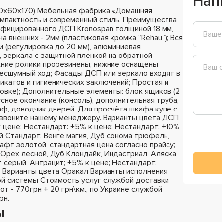
Нап
40х60х170) Мебельная фабрика «Домашняя
омпактность и современный стиль. Преимущества
ифицированного ДСП Kronospan толщиной 18 мм,
на внешних - 2мм (пластиковая кромка “Rehau”); Вся
 (регулировка до 20 мм), алюминиевая
 зеркала с защитной пленкой на обратной
хние ролики прорезинены, нижние оснащены
бесшумный ход; Фасады ДСП или зеркало входят в
катов и гигиенических заключений; Простая и
ковке); Дополнительные элементы: блок ящиков (2
сное окончание (консоль), дополнительная труба,
раф, доводчик дверей. Для просчёта шкафа купе с
озвоните нашему менеджеру. Варианты цвета ДСП
к цене; Нестандарт: +5% к цене; Нестандарт: +10%
й Стандарт: Венге магия, Дуб сонома трюфель,
афт золотой, стандартная цена согласно прайсу;
Орех лесной, Дуб Клондайк, Индастриал, Аляска,
 серый, Антрацит; +5% к цене; Нестандарт:
; Варианты цвета Оракал Варианты исполнения
й системы Стоимость услуг службой доставки
 от - 770грн + 20 грн\км., по Украине службой
рн.
ы