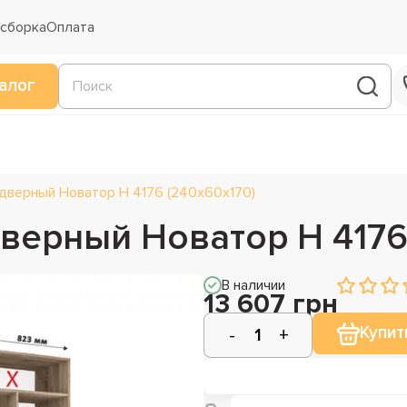
 сборка
Оплата
алог
дверный Новатор Н 4176 (240х60х170)
верный Новатор Н 4176
В наличии
13 607 грн
Купит