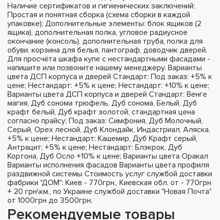
Наличие сертификатов и гигиенических заключений;
Простая и понятная сборка (схема сборки в каждой
упаковке); Дополнительные элементы: блок ящиков (2
ящика), дополнительная полка, угловое радиусное
окончание (консоль), дополнительная труба, полка для
обуви, корзина для белья, пантограф, доводчик дверей.
Для просчёта шкафа купе с нестандартными фасадами -
напишите или позвоните нашему менеджеру. Варианты
цвета ДСП корпуса и дверей Стандарт: Под заказ: +5% к
цене; Нестандарт: +5% к цене; Нестандарт: +10% к цене;
Варианты цвета ДСП корпуса и дверей Стандарт: Венге
магия, Дуб сонома трюфель, Дуб сонома, Белый, Дуб
крафт белый, Дуб крафт золотой, стандартная цена
согласно прайсу; Под заказ: Симфония, Дуб Молочный,
Серый, Орех лесной, Дуб Клондайк, Индастриал, Аляска,
+5% к цене; Нестандарт: Кашемир, Дуб Крафт серый,
Антрацит; +5% к цене; Нестандарт: Блэкрок, Дуб
Кортона, Дуб Осло +10% к цене; Варианты цвета Оракал
Варианты исполнения фасадов Варианты цвета профиля
раздвижной системы Стоимость услуг службой доставки
фабрики "ДОМ": Киев - 770грн., Киевская обл. от - 770грн
+ 20 грн\км., по Украине службой доставки "Новая Почта"
от 1000грн до 3500грн.
Рекомендуемые товары