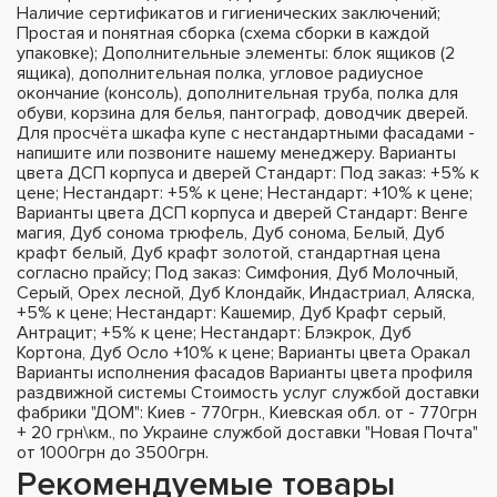
Наличие сертификатов и гигиенических заключений;
Простая и понятная сборка (схема сборки в каждой
упаковке); Дополнительные элементы: блок ящиков (2
ящика), дополнительная полка, угловое радиусное
окончание (консоль), дополнительная труба, полка для
обуви, корзина для белья, пантограф, доводчик дверей.
Для просчёта шкафа купе с нестандартными фасадами -
напишите или позвоните нашему менеджеру. Варианты
цвета ДСП корпуса и дверей Стандарт: Под заказ: +5% к
цене; Нестандарт: +5% к цене; Нестандарт: +10% к цене;
Варианты цвета ДСП корпуса и дверей Стандарт: Венге
магия, Дуб сонома трюфель, Дуб сонома, Белый, Дуб
крафт белый, Дуб крафт золотой, стандартная цена
согласно прайсу; Под заказ: Симфония, Дуб Молочный,
Серый, Орех лесной, Дуб Клондайк, Индастриал, Аляска,
+5% к цене; Нестандарт: Кашемир, Дуб Крафт серый,
Антрацит; +5% к цене; Нестандарт: Блэкрок, Дуб
Кортона, Дуб Осло +10% к цене; Варианты цвета Оракал
Варианты исполнения фасадов Варианты цвета профиля
раздвижной системы Стоимость услуг службой доставки
фабрики "ДОМ": Киев - 770грн., Киевская обл. от - 770грн
+ 20 грн\км., по Украине службой доставки "Новая Почта"
от 1000грн до 3500грн.
Рекомендуемые товары