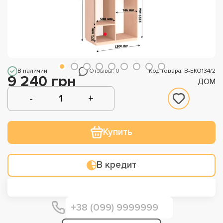
В наличии
Отзывы: 0
Код Товара: В-ЕКО134/2
9 240 грн
ДОМ
Купить
В кредит