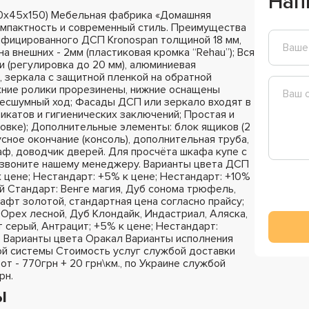
Нап
0х45х150) Мебельная фабрика «Домашняя
омпактность и современный стиль. Преимущества
ифицированного ДСП Kronospan толщиной 18 мм,
на внешних - 2мм (пластиковая кромка “Rehau”); Вся
 (регулировка до 20 мм), алюминиевая
 зеркала с защитной пленкой на обратной
хние ролики прорезинены, нижние оснащены
бесшумный ход; Фасады ДСП или зеркало входят в
катов и гигиенических заключений; Простая и
ковке); Дополнительные элементы: блок ящиков (2
сное окончание (консоль), дополнительная труба,
раф, доводчик дверей. Для просчёта шкафа купе с
озвоните нашему менеджеру. Варианты цвета ДСП
к цене; Нестандарт: +5% к цене; Нестандарт: +10%
й Стандарт: Венге магия, Дуб сонома трюфель,
афт золотой, стандартная цена согласно прайсу;
Орех лесной, Дуб Клондайк, Индастриал, Аляска,
 серый, Антрацит; +5% к цене; Нестандарт:
; Варианты цвета Оракал Варианты исполнения
й системы Стоимость услуг службой доставки
 от - 770грн + 20 грн\км., по Украине службой
рн.
ы