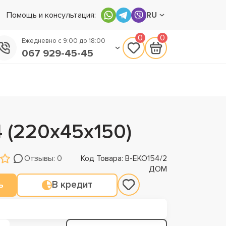
Помощь и консультация:
RU
0
0
Ежедневно с 9:00 до 18:00
067 929-45-45
050 133-45-45
093 170-75-45
 (220х45х150)
Отзывы: 0
Код Товара: В-ЕКО154/2
ДОМ
ь
В кредит