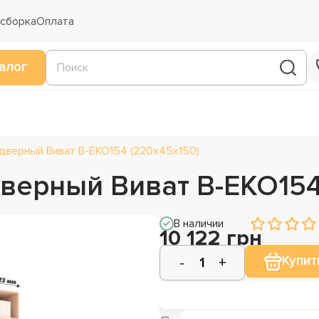
 сборка
Оплата
алог
дверный Виват В-ЕКО154 (220х45х150)
верный Виват В-ЕКО154
В наличии
10 122 грн
Купит