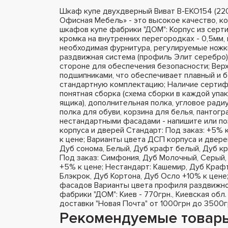
Шкаф купе двухдверный Виват В-ЕКО154 (22
Офисная Мебель» - это высокое качество, к
шкафов купе фабрики "ДОМ": Корпус из серт
кромка на внутренних перегородках - 0,5мм, 
необходимая фурнитура, регулируемые ножки
раздвижная система (профиль Элит серебро),
стороне для обеспечения безопасности; Вер
подшипниками, что обеспечивает плавный и 
стандартную комплектацию; Наличие сертифи
понятная сборка (схема сборки в каждой упа
ящика), дополнительная полка, угловое радиу
полка для обуви, корзина для белья, пантог
нестандартными фасадами - напишите или п
корпуса и дверей Стандарт: Под заказ: +5% 
к цене; Варианты цвета ДСП корпуса и двере
Дуб сонома, Белый, Дуб крафт белый, Дуб кр
Под заказ: Симфония, Дуб Молочный, Серый, 
+5% к цене; Нестандарт: Кашемир, Дуб Крафт
Блэкрок, Дуб Кортона, Дуб Осло +10% к цене
фасадов Варианты цвета профиля раздвижно
фабрики "ДОМ": Киев - 770грн., Киевская обл.
доставки "Новая Почта" от 1000грн до 3500г
Рекомендуемые товар