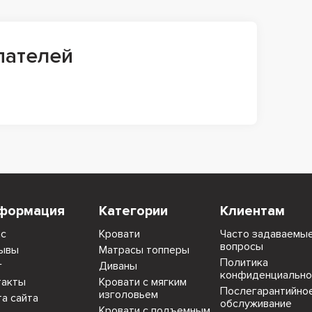
пателей
формация
Категории
Клиентам
ас
Кровати
Часто задаваемы
вопросы
ывы
Матрасы топперы
Политика
г
Диваны
конфиденциально
такты
Кровати с мягким
Послегарантийно
изголовьем
та сайта
обслуживание
Кровати с подъемным