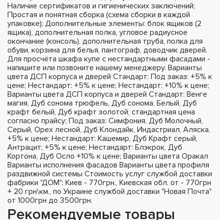
Наличие сертификатов и гигиенических заключений;
Простая и понятная сборка (схема сборки в каждой
упаковке); Дополнительные элементы: блок ящиков (2
ящика), дополнительная полка, угловое радиусное
окончание (консоль), дополнительная труба, полка для
обуви, корзина для белья, пантограф, доводчик дверей.
Для просчёта шкафа купе с нестандартными фасадами -
напишите или позвоните нашему менеджеру. Варианты
цвета ДСП корпуса и дверей Стандарт: Под заказ: +5% к
цене; Нестандарт: +5% к цене; Нестандарт: +10% к цене;
Варианты цвета ДСП корпуса и дверей Стандарт: Венге
магия, Дуб сонома трюфель, Дуб сонома, Белый, Дуб
крафт белый, Дуб крафт золотой, стандартная цена
согласно прайсу; Под заказ: Симфония, Дуб Молочный,
Серый, Орех лесной, Дуб Клондайк, Индастриал, Аляска,
+5% к цене; Нестандарт: Кашемир, Дуб Крафт серый,
Антрацит; +5% к цене; Нестандарт: Блэкрок, Дуб
Кортона, Дуб Осло +10% к цене; Варианты цвета Оракал
Варианты исполнения фасадов Варианты цвета профиля
раздвижной системы Стоимость услуг службой доставки
фабрики "ДОМ": Киев - 770грн., Киевская обл. от - 770грн
+ 20 грн\км., по Украине службой доставки "Новая Почта"
от 1000грн до 3500грн.
Рекомендуемые товары