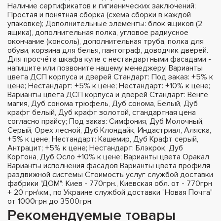
Наличие сертификатов и гигиенических заключений;
Простая и понятная сборка (схема сборки в каждой
упаковке); Дополнительные элементы: блок ящиков (2
ящика), дополнительная полка, угловое радиусное
окончание (консоль), дополнительная труба, полка для
обуви, корзина для белья, пантограф, доводчик дверей.
Для просчёта шкафа купе с нестандартными фасадами -
напишите или позвоните нашему менеджеру. Варианты
цвета ДСП корпуса и дверей Стандарт: Под заказ: +5% к
цене; Нестандарт: +5% к цене; Нестандарт: +10% к цене;
Варианты цвета ДСП корпуса и дверей Стандарт: Венге
магия, Дуб сонома трюфель, Дуб сонома, Белый, Дуб
крафт белый, Дуб крафт золотой, стандартная цена
согласно прайсу; Под заказ: Симфония, Дуб Молочный,
Серый, Орех лесной, Дуб Клондайк, Индастриал, Аляска,
+5% к цене; Нестандарт: Кашемир, Дуб Крафт серый,
Антрацит; +5% к цене; Нестандарт: Блэкрок, Дуб
Кортона, Дуб Осло +10% к цене; Варианты цвета Оракал
Варианты исполнения фасадов Варианты цвета профиля
раздвижной системы Стоимость услуг службой доставки
фабрики "ДОМ": Киев - 770грн., Киевская обл. от - 770грн
+ 20 грн\км., по Украине службой доставки "Новая Почта"
от 1000грн до 3500грн.
Рекомендуемые товары