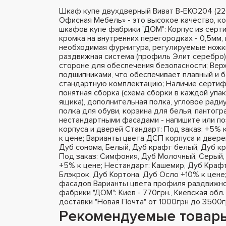
Шкаф купе двухдверный Виват В-ЕКО204 (2
Офисная Мебель» - это высокое качество, к
шкафов купе фабрики "ДОМ": Корпус из серт
кромка на внутренних перегородках - 0,5мм, 
необходимая фурнитура, регулируемые ножки
раздвижная система (профиль Элит серебро),
стороне для обеспечения безопасности; Вер
подшипниками, что обеспечивает плавный и 
стандартную комплектацию; Наличие сертифи
понятная сборка (схема сборки в каждой упа
ящика), дополнительная полка, угловое радиу
полка для обуви, корзина для белья, пантог
нестандартными фасадами - напишите или п
корпуса и дверей Стандарт: Под заказ: +5% 
к цене; Варианты цвета ДСП корпуса и двере
Дуб сонома, Белый, Дуб крафт белый, Дуб кр
Под заказ: Симфония, Дуб Молочный, Серый, 
+5% к цене; Нестандарт: Кашемир, Дуб Крафт
Блэкрок, Дуб Кортона, Дуб Осло +10% к цене
фасадов Варианты цвета профиля раздвижно
фабрики "ДОМ": Киев - 770грн., Киевская обл.
доставки "Новая Почта" от 1000грн до 3500г
Рекомендуемые товар