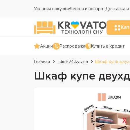
Условия покупки
Замена и возврат
Доставка и
Кат
Акции
Распродажа
Купить в кредит
Главная
_dim-24.kyiv.ua
Шкаф купе двух
Шкаф купе двухд