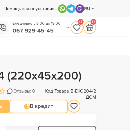
Помощь и консультация:
RU
0
0
Ежедневно с 9:00 до 18:00
067 929-45-45
050 133-45-45
093 170-75-45
 (220х45х200)
Отзывы: 0
Код Товара: В-ЕКО204/2
ДОМ
ь
В кредит