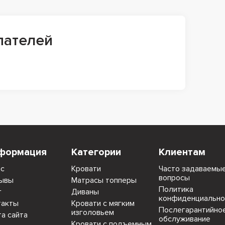
пателей
формация
Категории
Клиентам
ас
Кровати
Часто задаваемы
вопросы
ывы
Матрасы топперы
Политика
г
Диваны
конфиденциально
такты
Кровати с мягким
Послегарантийно
изголовьем
та сайта
обслуживание
Кровати с подъемным