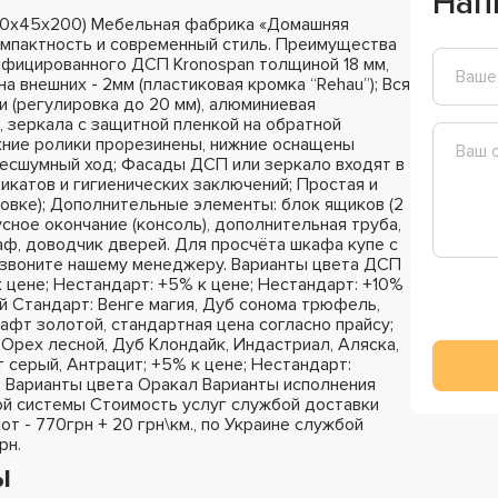
Нап
20х45х200) Мебельная фабрика «Домашняя
омпактность и современный стиль. Преимущества
ифицированного ДСП Kronospan толщиной 18 мм,
на внешних - 2мм (пластиковая кромка “Rehau”); Вся
 (регулировка до 20 мм), алюминиевая
 зеркала с защитной пленкой на обратной
хние ролики прорезинены, нижние оснащены
бесшумный ход; Фасады ДСП или зеркало входят в
катов и гигиенических заключений; Простая и
ковке); Дополнительные элементы: блок ящиков (2
сное окончание (консоль), дополнительная труба,
раф, доводчик дверей. Для просчёта шкафа купе с
озвоните нашему менеджеру. Варианты цвета ДСП
к цене; Нестандарт: +5% к цене; Нестандарт: +10%
й Стандарт: Венге магия, Дуб сонома трюфель,
афт золотой, стандартная цена согласно прайсу;
Орех лесной, Дуб Клондайк, Индастриал, Аляска,
 серый, Антрацит; +5% к цене; Нестандарт:
; Варианты цвета Оракал Варианты исполнения
й системы Стоимость услуг службой доставки
 от - 770грн + 20 грн\км., по Украине службой
рн.
ы