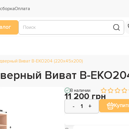
 сборка
Оплата
алог
дверный Виват В-ЕКО204 (220х45х200)
верный Виват В-ЕКО204
В наличии
11 200 грн
Купит