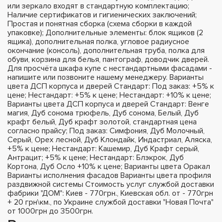
или зеркало входят в стандартную комплектацию;
Наличие сертификатов и гигиенических заключений;
Простая и понятная сборка (схема сборки в каждой
упаковке); Дополнительные элементы: блок ящиков (2
ящика), дополнительная полка, угловое радиусное
окончание (консоль), дополнительная труба, полка для
обуви, корзина для белья, пантограф, доводчик дверей.
Для просчёта шкафа купе с нестандартными фасадами -
напишите или позвоните нашему менеджеру. Варианты
цвета ДСП корпуса и дверей Стандарт: Под заказ: +5% к
цене; Нестандарт: +5% к цене; Нестандарт: +10% к цене;
Варианты цвета ДСП корпуса и дверей Стандарт: Венге
магия, Дуб сонома трюфель, Дуб сонома, Белый, Дуб
крафт белый, Дуб крафт золотой, стандартная цена
согласно прайсу; Под заказ: Симфония, Дуб Молочный,
Серый, Орех лесной, Дуб Клондайк, Индастриал, Аляска,
+5% к цене; Нестандарт: Кашемир, Дуб Крафт серый,
Антрацит; +5% к цене; Нестандарт: Блэкрок, Дуб
Кортона, Дуб Осло +10% к цене; Варианты цвета Оракал
Варианты исполнения фасадов Варианты цвета профиля
раздвижной системы Стоимость услуг службой доставки
фабрики "ДОМ": Киев - 770грн., Киевская обл. от - 770грн
+ 20 грн\км., по Украине службой доставки "Новая Почта"
от 1000грн до 3500грн.