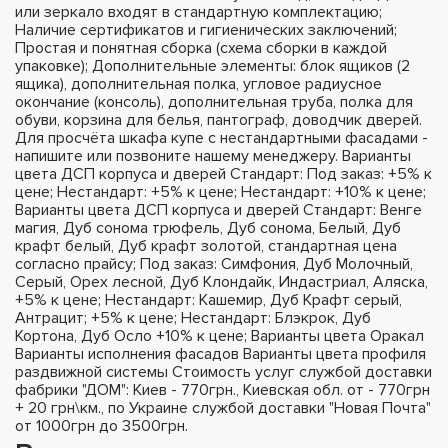
или зеркало входят в стандартную комплектацию;
Наличие сертификатов и гигиенических заключений;
Простая и понятная сборка (схема сборки в каждой
упаковке); Дополнительные элементы: блок ящиков (2
ящика), дополнительная полка, угловое радиусное
окончание (консоль), дополнительная труба, полка для
обуви, корзина для белья, пантограф, доводчик дверей.
Для просчёта шкафа купе с нестандартными фасадами -
напишите или позвоните нашему менеджеру. Варианты
цвета ДСП корпуса и дверей Стандарт: Под заказ: +5% к
цене; Нестандарт: +5% к цене; Нестандарт: +10% к цене;
Варианты цвета ДСП корпуса и дверей Стандарт: Венге
магия, Дуб сонома трюфель, Дуб сонома, Белый, Дуб
крафт белый, Дуб крафт золотой, стандартная цена
согласно прайсу; Под заказ: Симфония, Дуб Молочный,
Серый, Орех лесной, Дуб Клондайк, Индастриал, Аляска,
+5% к цене; Нестандарт: Кашемир, Дуб Крафт серый,
Антрацит; +5% к цене; Нестандарт: Блэкрок, Дуб
Кортона, Дуб Осло +10% к цене; Варианты цвета Оракал
Варианты исполнения фасадов Варианты цвета профиля
раздвижной системы Стоимость услуг службой доставки
фабрики "ДОМ": Киев - 770грн., Киевская обл. от - 770грн
+ 20 грн\км., по Украине службой доставки "Новая Почта"
от 1000грн до 3500грн.