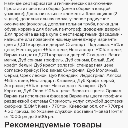
Наличие сертификатов и гигиенических заключений;
Простая и понятная сборка (схема сборки в каждой
упаковке); Дополнительные элементы: блок ящиков (2
ящика), дополнительная полка, угловое радиусное
окончание (консоль), дополнительная труба, полка для
обуви, корзина для белья, пантограф, доводчик дверей.
Для просчёта шкафа купе с нестандартными фасадами -
напишите или позвоните нашему менеджеру. Варианты
цвета ДСП корпуса и дверей Стандарт: Под заказ: +5% к
цене; Нестандарт: +5% к цене; Нестандарт: +10% к цене;
Варианты цвета ДСП корпуса и дверей Стандарт: Венге
магия, Дуб сонома трюфель, Дуб сонома, Белый, Дуб
крафт белый, Дуб крафт золотой, стандартная цена
согласно прайсу; Под заказ: Симфония, Дуб Молочный,
Серый, Орех лесной, Дуб Клондайк, Индастриал, Аляска,
+5% к цене; Нестандарт: Кашемир, Дуб Крафт серый,
Антрацит; +5% к цене; Нестандарт: Блэкрок, Дуб
Кортона, Дуб Осло +10% к цене; Варианты цвета Оракал
Варианты исполнения фасадов Варианты цвета профиля
раздвижной системы Стоимость услуг службой доставки
фабрики "ДОМ": Киев - 770грн., Киевская обл. от - 770грн
+ 20 грн\км., по Украине службой доставки "Новая Почта"
от 1000грн до 3500грн.
Рекомендуемые товары