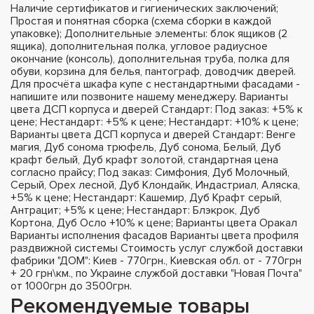
Наличие сертификатов и гигиенических заключений;
Простая и понятная сборка (схема сборки в каждой
упаковке); Дополнительные элементы: блок ящиков (2
ящика), дополнительная полка, угловое радиусное
окончание (консоль), дополнительная труба, полка для
обуви, корзина для белья, пантограф, доводчик дверей.
Для просчёта шкафа купе с нестандартными фасадами -
напишите или позвоните нашему менеджеру. Варианты
цвета ДСП корпуса и дверей Стандарт: Под заказ: +5% к
цене; Нестандарт: +5% к цене; Нестандарт: +10% к цене;
Варианты цвета ДСП корпуса и дверей Стандарт: Венге
магия, Дуб сонома трюфель, Дуб сонома, Белый, Дуб
крафт белый, Дуб крафт золотой, стандартная цена
согласно прайсу; Под заказ: Симфония, Дуб Молочный,
Серый, Орех лесной, Дуб Клондайк, Индастриал, Аляска,
+5% к цене; Нестандарт: Кашемир, Дуб Крафт серый,
Антрацит; +5% к цене; Нестандарт: Блэкрок, Дуб
Кортона, Дуб Осло +10% к цене; Варианты цвета Оракал
Варианты исполнения фасадов Варианты цвета профиля
раздвижной системы Стоимость услуг службой доставки
фабрики "ДОМ": Киев - 770грн., Киевская обл. от - 770грн
+ 20 грн\км., по Украине службой доставки "Новая Почта"
от 1000грн до 3500грн.
Рекомендуемые товары