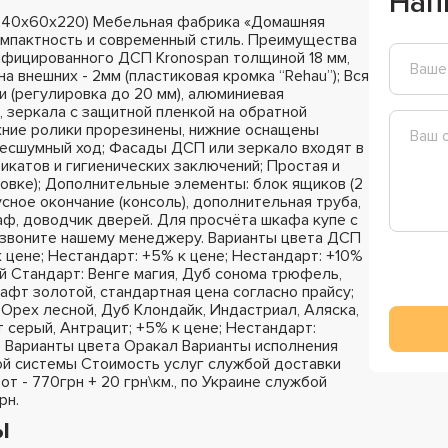
Нап
240х60х220) Мебельная фабрика «Домашняя
омпактность и современный стиль. Преимущества
ифицированного ДСП Kronospan толщиной 18 мм,
на внешних - 2мм (пластиковая кромка “Rehau”); Вся
 (регулировка до 20 мм), алюминиевая
 зеркала с защитной пленкой на обратной
хние ролики прорезинены, нижние оснащены
бесшумный ход; Фасады ДСП или зеркало входят в
катов и гигиенических заключений; Простая и
ковке); Дополнительные элементы: блок ящиков (2
сное окончание (консоль), дополнительная труба,
раф, доводчик дверей. Для просчёта шкафа купе с
озвоните нашему менеджеру. Варианты цвета ДСП
к цене; Нестандарт: +5% к цене; Нестандарт: +10%
й Стандарт: Венге магия, Дуб сонома трюфель,
афт золотой, стандартная цена согласно прайсу;
Орех лесной, Дуб Клондайк, Индастриал, Аляска,
 серый, Антрацит; +5% к цене; Нестандарт:
; Варианты цвета Оракал Варианты исполнения
й системы Стоимость услуг службой доставки
 от - 770грн + 20 грн\км., по Украине службой
рн.
ы