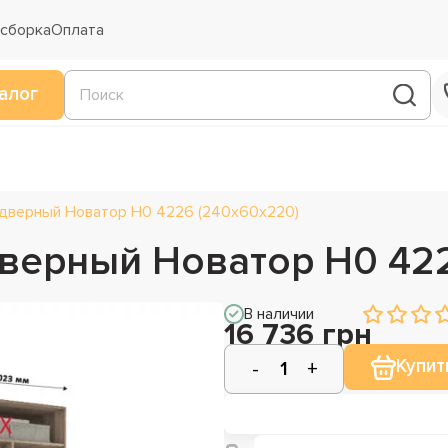
 сборка
Оплата
алог
дверный Новатор Н0 4226 (240х60х220)
верный Новатор Н0 422
В наличии
16 736 грн
Купит