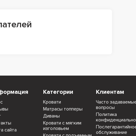
пателей
формация
Категории
Клиентам
ас
Кровати
Часто задаваемы
вопросы
ывы
Матрасы топперы
Политика
г
Диваны
конфиденциально
такты
Кровати с мягким
Послегарантийно
изголовьем
та сайта
обслуживание
Кровати с подъемным