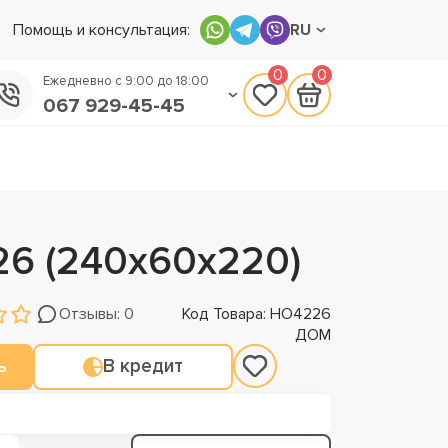
Помощь и консультация:
RU
0
0
Ежедневно с 9:00 до 18:00
067 929-45-45
050 133-45-45
093 170-75-45
6 (240х60х220)
Отзывы: 0
Код Товара: НО4226
ДОМ
ь
В кредит