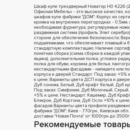
Шкаф купе трехдверный Новатор Н0 4226 (
Офисная Мебель» - это высокое качество, к
шкафов купе фабрики "ДОМ": Корпус из серт
кромка на внутренних перегородках - 0,5мм, 
необходимая фурнитура, регулируемые ножки
раздвижная система (профиль Элит серебро),
стороне для обеспечения безопасности; Вер
подшипниками, что обеспечивает плавный и 
стандартную комплектацию; Наличие сертифи
понятная сборка (схема сборки в каждой упа
ящика), дополнительная полка, угловое радиу
полка для обуви, корзина для белья, пантог
нестандартными фасадами - напишите или п
корпуса и дверей Стандарт: Под заказ: +5% 
к цене; Варианты цвета ДСП корпуса и двере
Дуб сонома, Белый, Дуб крафт белый, Дуб кр
Под заказ: Симфония, Дуб Молочный, Серый, 
+5% к цене; Нестандарт: Кашемир, Дуб Крафт
Блэкрок, Дуб Кортона, Дуб Осло +10% к цене
фасадов Варианты цвета профиля раздвижно
фабрики "ДОМ": Киев - 770грн., Киевская обл.
доставки "Новая Почта" от 1000грн до 3500г
Рекомендуемые товар