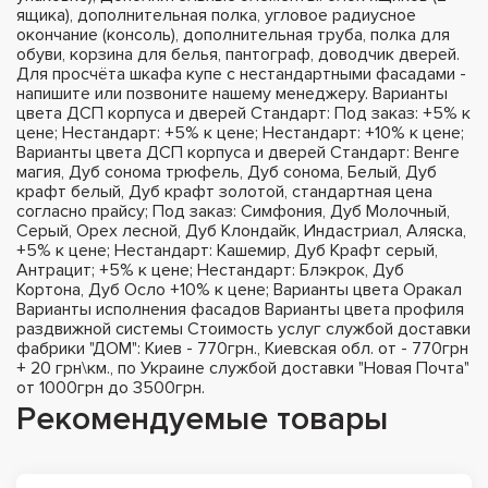
ящика), дополнительная полка, угловое радиусное
окончание (консоль), дополнительная труба, полка для
обуви, корзина для белья, пантограф, доводчик дверей.
Для просчёта шкафа купе с нестандартными фасадами -
напишите или позвоните нашему менеджеру. Варианты
цвета ДСП корпуса и дверей Стандарт: Под заказ: +5% к
цене; Нестандарт: +5% к цене; Нестандарт: +10% к цене;
Варианты цвета ДСП корпуса и дверей Стандарт: Венге
магия, Дуб сонома трюфель, Дуб сонома, Белый, Дуб
крафт белый, Дуб крафт золотой, стандартная цена
согласно прайсу; Под заказ: Симфония, Дуб Молочный,
Серый, Орех лесной, Дуб Клондайк, Индастриал, Аляска,
+5% к цене; Нестандарт: Кашемир, Дуб Крафт серый,
Антрацит; +5% к цене; Нестандарт: Блэкрок, Дуб
Кортона, Дуб Осло +10% к цене; Варианты цвета Оракал
Варианты исполнения фасадов Варианты цвета профиля
раздвижной системы Стоимость услуг службой доставки
фабрики "ДОМ": Киев - 770грн., Киевская обл. от - 770грн
+ 20 грн\км., по Украине службой доставки "Новая Почта"
от 1000грн до 3500грн.
Рекомендуемые товары