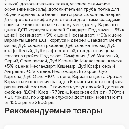
ящика), дополнительная полка, угловое радиусное
окончание (консоль), дополнительная труба, полка для
обуви, корзина для белья, пантограф, доводчик дверей.
Для просчёта шкафа купе с нестандартными фасадами -
напишите или позвоните нашему менеджеру. Варианты
цвета ДСП корпуса и дверей Стандарт: Под заказ: +5% к
цене; Нестандарт: +5% к цене; Нестандарт: +10% к цене;
Варианты цвета ДСП корпуса и дверей Стандарт: Венге
магия, Дуб сонома трюфель, Дуб сонома, Белый, Дуб
крафт белый, Дуб крафт золотой, стандартная цена
согласно прайсу; Под заказ: Симфония, Дуб Молочный,
Серый, Орех лесной, Дуб Клондайк, Индастриал, Аляска,
+5% к цене; Нестандарт: Кашемир, Дуб Крафт серый,
Антрацит; +5% к цене; Нестандарт: Блэкрок, Дуб
Кортона, Дуб Осло +10% к цене; Варианты цвета Оракал
Варианты исполнения фасадов Варианты цвета профиля
раздвижной системы Стоимость услуг службой доставки
фабрики "ДОМ": Киев - 770грн., Киевская обл. от - 770грн
+ 20 грн\км., по Украине службой доставки "Новая Почта"
от 1000грн до 3500грн.
Рекомендуемые товары