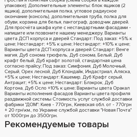
упаковке); Дополнительные элементы: блок ящиков (2
ящика), дополнительная полка, угловое радиусное
окончание (консоль), дополнительная труба, полка для
обуви, корзина для белья, пантограф, доводчик дверей.
Для просчёта шкафа купе с нестандартными фасадами -
напишите или позвоните нашему менеджеру. Варианты
цвета ДСП корпуса и дверей Стандарт: Под заказ: +5% к
цене; Нестандарт: +5% к цене; Нестандарт: +10% к цене;
Варианты цвета ДСП корпуса и дверей Стандарт: Венге
магия, Дуб сонома трюфель, Дуб сонома, Белый, Дуб
крафт белый, Дуб крафт золотой, стандартная цена
согласно прайсу; Под заказ: Симфония, Дуб Молочный,
Серый, Орех лесной, Дуб Клондайк, Индастриал, Аляска,
+5% к цене; Нестандарт: Кашемир, Дуб Крафт серый,
Антрацит; +5% к цене; Нестандарт: Блэкрок, Дуб
Кортона, Дуб Осло +10% к цене; Варианты цвета Оракал
Варианты исполнения фасадов Варианты цвета профиля
раздвижной системы Стоимость услуг службой доставки
фабрики "ДОМ": Киев - 770грн., Киевская обл. от - 770грн
+ 20 грн\км., по Украине службой доставки "Новая Почта"
от 1000грн до 3500грн.
Рекомендуемые товары