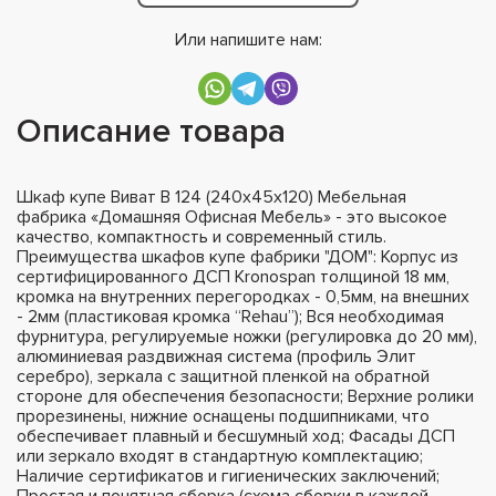
Или напишите нам:
Описание товара
Шкаф купе Виват В 124 (240х45х120) Мебельная
фабрика «Домашняя Офисная Мебель» - это высокое
качество, компактность и современный стиль.
Преимущества шкафов купе фабрики "ДОМ": Корпус из
сертифицированного ДСП Kronospan толщиной 18 мм,
кромка на внутренних перегородках - 0,5мм, на внешних
- 2мм (пластиковая кромка “Rehau”); Вся необходимая
фурнитура, регулируемые ножки (регулировка до 20 мм),
алюминиевая раздвижная система (профиль Элит
серебро), зеркала с защитной пленкой на обратной
стороне для обеспечения безопасности; Верхние ролики
прорезинены, нижние оснащены подшипниками, что
обеспечивает плавный и бесшумный ход; Фасады ДСП
или зеркало входят в стандартную комплектацию;
Наличие сертификатов и гигиенических заключений;
Простая и понятная сборка (схема сборки в каждой