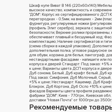
Шкаф купе Виват В 146 (220х60х140) Мебел
высокое качество, компактность и современ
"ДОМ": Корпус из сертифицированного ДСП K
перегородках - 0,5мм, на внешних - 2мм (пла
фурнитура, регулируемые ножки (регулировк
(профиль Элит серебро), зеркала с защитной
безопасности; Верхние ролики прорезинены,
обеспечивает плавный и бесшумный ход; Фа
комплектацию; Наличие сертификатов и гиги
(схема сборки в каждой упаковке); Дополнит
дополнительная полка, угловое радиусное ок
для обуви, корзина для белья, пантограф, д
нестандартными фасадами - напишите или п
корпуса и дверей Стандарт: Под заказ: +5% 
к цене; Варианты цвета ДСП корпуса и двере
Дуб сонома, Белый, Дуб крафт белый, Дуб кр
Под заказ: Симфония, Дуб Молочный, Серый, 
+5% к цене; Нестандарт: Кашемир, Дуб Крафт
Блэкрок, Дуб Кортона, Дуб Осло +10% к цене
фасадов Варианты цвета профиля раздвижно
фабрики "ДОМ": Киев - 770грн., Киевская обл.
доставки "Новая Почта" от 1000грн до 3500г
Рекомендуемые товар