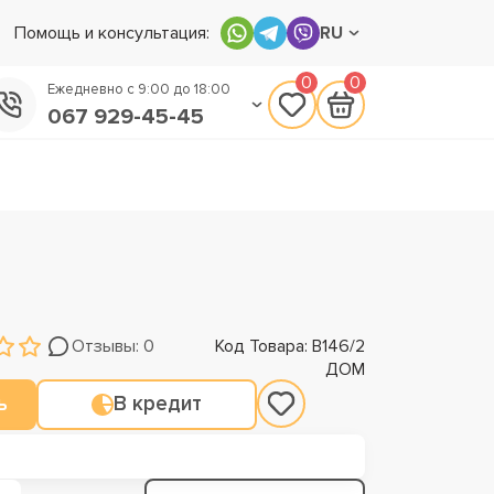
Помощь и консультация:
RU
0
0
Ежедневно с 9:00 до 18:00
067 929-45-45
050 133-45-45
093 170-75-45
Отзывы: 0
Код Товара: В146/2
ДОМ
ь
В кредит