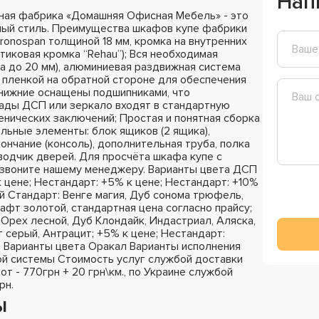
Нап
ьная фабрика «Домашняя Офисная Мебель» - это
ный стиль. Преимущества шкафов купе фабрики
ronospan толщиной 18 мм, кромка на внутренних
стиковая кромка “Rehau”); Вся необходимая
а до 20 мм), алюминиевая раздвижная система
 пленкой на обратной стороне для обеспечения
 нижние оснащены подшипниками, что
сады ДСП или зеркало входят в стандартную
енических заключений; Простая и понятная сборка
ельные элементы: блок ящиков (2 ящика),
ончание (консоль), дополнительная труба, полка
оводчик дверей. Для просчёта шкафа купе с
озвоните нашему менеджеру. Варианты цвета ДСП
к цене; Нестандарт: +5% к цене; Нестандарт: +10%
й Стандарт: Венге магия, Дуб сонома трюфель,
афт золотой, стандартная цена согласно прайсу;
Орех лесной, Дуб Клондайк, Индастриал, Аляска,
 серый, Антрацит; +5% к цене; Нестандарт:
; Варианты цвета Оракал Варианты исполнения
й системы Стоимость услуг службой доставки
 от - 770грн + 20 грн\км., по Украине службой
рн.
ы