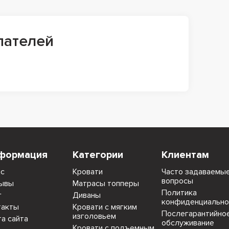
пателей
формация
Категории
Клиентам
ас
Кровати
Часто задаваемы
вопросы
ывы
Матрасы топперы
Политика
г
Диваны
конфиденциально
такты
Кровати с мягким
Послегарантийно
изголовьем
та сайта
обслуживание
Кровати с подъемным