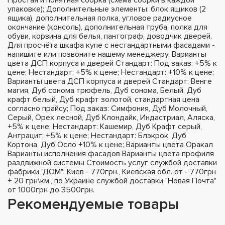
упаковке); Дополнительные элементы: блок ящиков (2
ящика), дополнительная полка, угловое радиусное
окончание (консоль), дополнительная труба, полка для
обуви, корзина для белья, пантограф, доводчик дверей.
Для просчёта шкафа купе с нестандартными фасадами -
напишите или позвоните нашему менеджеру. Варианты
цвета ДСП корпуса и дверей Стандарт: Под заказ: +5% к
цене; Нестандарт: +5% к цене; Нестандарт: +10% к цене;
Варианты цвета ДСП корпуса и дверей Стандарт: Венге
магия, Дуб сонома трюфель, Дуб сонома, Белый, Дуб
крафт белый, Дуб крафт золотой, стандартная цена
согласно прайсу; Под заказ: Симфония, Дуб Молочный,
Серый, Орех лесной, Дуб Клондайк, Индастриал, Аляска,
+5% к цене; Нестандарт: Кашемир, Дуб Крафт серый,
Антрацит; +5% к цене; Нестандарт: Блэкрок, Дуб
Кортона, Дуб Осло +10% к цене; Варианты цвета Оракал
Варианты исполнения фасадов Варианты цвета профиля
раздвижной системы Стоимость услуг службой доставки
фабрики "ДОМ": Киев - 770грн., Киевская обл. от - 770грн
+ 20 грн\км., по Украине службой доставки "Новая Почта"
от 1000грн до 3500грн.
Рекомендуемые товары