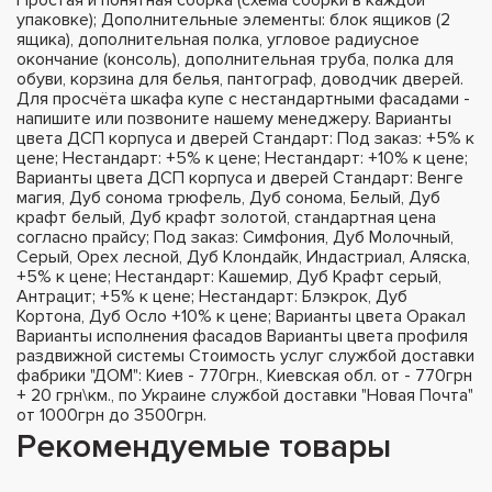
упаковке); Дополнительные элементы: блок ящиков (2
ящика), дополнительная полка, угловое радиусное
окончание (консоль), дополнительная труба, полка для
обуви, корзина для белья, пантограф, доводчик дверей.
Для просчёта шкафа купе с нестандартными фасадами -
напишите или позвоните нашему менеджеру. Варианты
цвета ДСП корпуса и дверей Стандарт: Под заказ: +5% к
цене; Нестандарт: +5% к цене; Нестандарт: +10% к цене;
Варианты цвета ДСП корпуса и дверей Стандарт: Венге
магия, Дуб сонома трюфель, Дуб сонома, Белый, Дуб
крафт белый, Дуб крафт золотой, стандартная цена
согласно прайсу; Под заказ: Симфония, Дуб Молочный,
Серый, Орех лесной, Дуб Клондайк, Индастриал, Аляска,
+5% к цене; Нестандарт: Кашемир, Дуб Крафт серый,
Антрацит; +5% к цене; Нестандарт: Блэкрок, Дуб
Кортона, Дуб Осло +10% к цене; Варианты цвета Оракал
Варианты исполнения фасадов Варианты цвета профиля
раздвижной системы Стоимость услуг службой доставки
фабрики "ДОМ": Киев - 770грн., Киевская обл. от - 770грн
+ 20 грн\км., по Украине службой доставки "Новая Почта"
от 1000грн до 3500грн.
Рекомендуемые товары