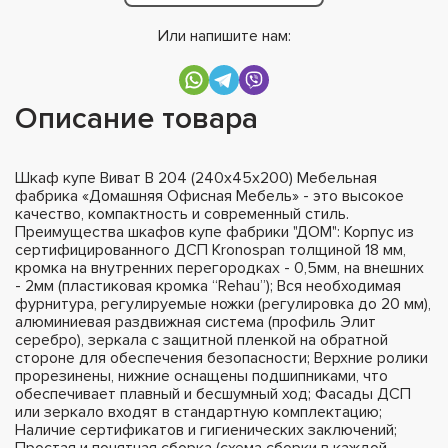
Или напишите нам:
Описание товара
Шкаф купе Виват В 204 (240х45х200) Мебельная
фабрика «Домашняя Офисная Мебель» - это высокое
качество, компактность и современный стиль.
Преимущества шкафов купе фабрики "ДОМ": Корпус из
сертифицированного ДСП Kronospan толщиной 18 мм,
кромка на внутренних перегородках - 0,5мм, на внешних
- 2мм (пластиковая кромка “Rehau”); Вся необходимая
фурнитура, регулируемые ножки (регулировка до 20 мм),
алюминиевая раздвижная система (профиль Элит
серебро), зеркала с защитной пленкой на обратной
стороне для обеспечения безопасности; Верхние ролики
прорезинены, нижние оснащены подшипниками, что
обеспечивает плавный и бесшумный ход; Фасады ДСП
или зеркало входят в стандартную комплектацию;
Наличие сертификатов и гигиенических заключений;
Простая и понятная сборка (схема сборки в каждой