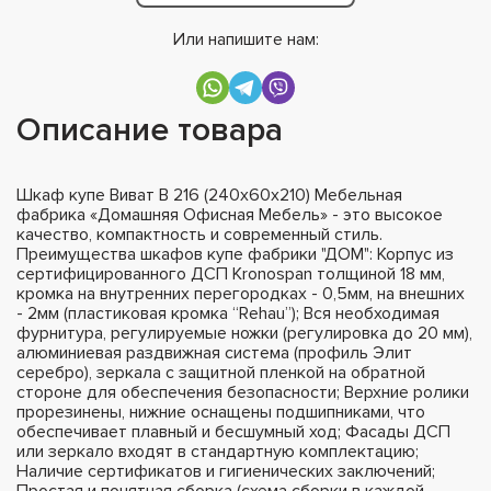
Или напишите нам:
Описание товара
Шкаф купе Виват В 216 (240х60х210) Мебельная
фабрика «Домашняя Офисная Мебель» - это высокое
качество, компактность и современный стиль.
Преимущества шкафов купе фабрики "ДОМ": Корпус из
сертифицированного ДСП Kronospan толщиной 18 мм,
кромка на внутренних перегородках - 0,5мм, на внешних
- 2мм (пластиковая кромка “Rehau”); Вся необходимая
фурнитура, регулируемые ножки (регулировка до 20 мм),
алюминиевая раздвижная система (профиль Элит
серебро), зеркала с защитной пленкой на обратной
стороне для обеспечения безопасности; Верхние ролики
прорезинены, нижние оснащены подшипниками, что
обеспечивает плавный и бесшумный ход; Фасады ДСП
или зеркало входят в стандартную комплектацию;
Наличие сертификатов и гигиенических заключений;
Простая и понятная сборка (схема сборки в каждой