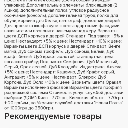
упаковке); Дополнительные элементы: блок ящиков (2
ящика), дополнительная полка, угловое радиусное
окончание (консоль), дополнительная труба, полка для
обуви, корзина для белья, пантограф, доводчик дверей.
Для просчёта шкафа купе с нестандартными фасадами -
напишите или позвоните нашему менеджеру. Варианты
цвета ДСП корпуса и дверей Стандарт: Под заказ: +5% к
цене; Нестандарт: +5% к цене; Нестандарт: +10% к цене;
Варианты цвета ДСП корпуса и дверей Стандарт: Венге
магия, Дуб сонома трюфель, Дуб сонома, Белый, Дуб
крафт белый, Дуб крафт золотой, стандартная цена
согласно прайсу; Под заказ: Симфония, Дуб Молочный,
Серый, Орех лесной, Дуб Клондайк, Индастриал, Аляска,
+5% к цене; Нестандарт: Кашемир, Дуб Крафт серый,
Антрацит; +5% к цене; Нестандарт: Блэкрок, Дуб
Кортона, Дуб Осло +10% к цене; Варианты цвета Оракал
Варианты исполнения фасадов Варианты цвета профиля
раздвижной системы Стоимость услуг службой доставки
фабрики "ДОМ": Киев - 770грн., Киевская обл. от - 770грн
+ 20 грн\км., по Украине службой доставки "Новая Почта"
от 1000грн до 3500грн.
Рекомендуемые товары