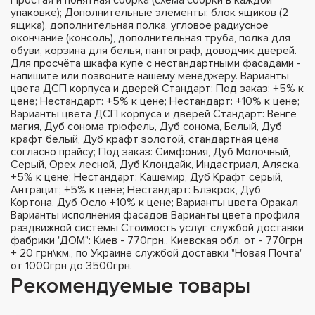
упаковке); Дополнительные элементы: блок ящиков (2
ящика), дополнительная полка, угловое радиусное
окончание (консоль), дополнительная труба, полка для
обуви, корзина для белья, пантограф, доводчик дверей.
Для просчёта шкафа купе с нестандартными фасадами -
напишите или позвоните нашему менеджеру. Варианты
цвета ДСП корпуса и дверей Стандарт: Под заказ: +5% к
цене; Нестандарт: +5% к цене; Нестандарт: +10% к цене;
Варианты цвета ДСП корпуса и дверей Стандарт: Венге
магия, Дуб сонома трюфель, Дуб сонома, Белый, Дуб
крафт белый, Дуб крафт золотой, стандартная цена
согласно прайсу; Под заказ: Симфония, Дуб Молочный,
Серый, Орех лесной, Дуб Клондайк, Индастриал, Аляска,
+5% к цене; Нестандарт: Кашемир, Дуб Крафт серый,
Антрацит; +5% к цене; Нестандарт: Блэкрок, Дуб
Кортона, Дуб Осло +10% к цене; Варианты цвета Оракал
Варианты исполнения фасадов Варианты цвета профиля
раздвижной системы Стоимость услуг службой доставки
фабрики "ДОМ": Киев - 770грн., Киевская обл. от - 770грн
+ 20 грн\км., по Украине службой доставки "Новая Почта"
от 1000грн до 3500грн.
Рекомендуемые товары