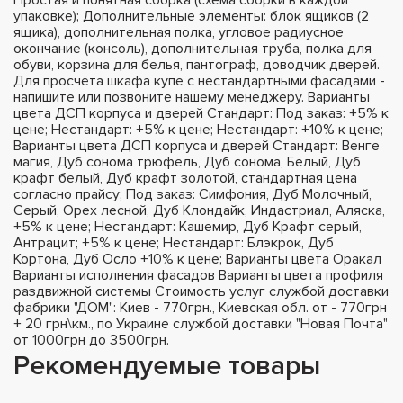
упаковке); Дополнительные элементы: блок ящиков (2
ящика), дополнительная полка, угловое радиусное
окончание (консоль), дополнительная труба, полка для
обуви, корзина для белья, пантограф, доводчик дверей.
Для просчёта шкафа купе с нестандартными фасадами -
напишите или позвоните нашему менеджеру. Варианты
цвета ДСП корпуса и дверей Стандарт: Под заказ: +5% к
цене; Нестандарт: +5% к цене; Нестандарт: +10% к цене;
Варианты цвета ДСП корпуса и дверей Стандарт: Венге
магия, Дуб сонома трюфель, Дуб сонома, Белый, Дуб
крафт белый, Дуб крафт золотой, стандартная цена
согласно прайсу; Под заказ: Симфония, Дуб Молочный,
Серый, Орех лесной, Дуб Клондайк, Индастриал, Аляска,
+5% к цене; Нестандарт: Кашемир, Дуб Крафт серый,
Антрацит; +5% к цене; Нестандарт: Блэкрок, Дуб
Кортона, Дуб Осло +10% к цене; Варианты цвета Оракал
Варианты исполнения фасадов Варианты цвета профиля
раздвижной системы Стоимость услуг службой доставки
фабрики "ДОМ": Киев - 770грн., Киевская обл. от - 770грн
+ 20 грн\км., по Украине службой доставки "Новая Почта"
от 1000грн до 3500грн.
Рекомендуемые товары