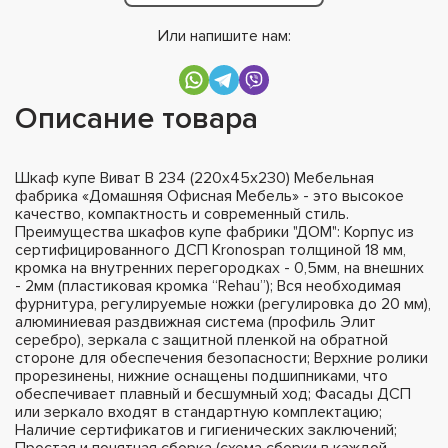
Или напишите нам:
Описание товара
Шкаф купе Виват В 234 (220х45х230) Мебельная
фабрика «Домашняя Офисная Мебель» - это высокое
качество, компактность и современный стиль.
Преимущества шкафов купе фабрики "ДОМ": Корпус из
сертифицированного ДСП Kronospan толщиной 18 мм,
кромка на внутренних перегородках - 0,5мм, на внешних
- 2мм (пластиковая кромка “Rehau”); Вся необходимая
фурнитура, регулируемые ножки (регулировка до 20 мм),
алюминиевая раздвижная система (профиль Элит
серебро), зеркала с защитной пленкой на обратной
стороне для обеспечения безопасности; Верхние ролики
прорезинены, нижние оснащены подшипниками, что
обеспечивает плавный и бесшумный ход; Фасады ДСП
или зеркало входят в стандартную комплектацию;
Наличие сертификатов и гигиенических заключений;
Простая и понятная сборка (схема сборки в каждой