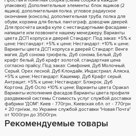
упаковке); Дополнительные элементы: блок ящиков (2
ящика), дополнительная полка, угловое радиусное
окончание (консоль), дополнительная труба, полка для
обуви, корзина для белья, пантограф, доводчик дверей.
Для просчёта шкафа купе с нестандартными фасадами -
напишите или позвоните нашему менеджеру. Варианты
цвета ДСП корпуса и дверей Стандарт: Под заказ: +5% к
цене; Нестандарт: +5% к цене; Нестандарт: +10% к цене;
Варианты цвета ДСП корпуса и дверей Стандарт: Венге
магия, Дуб сонома трюфель, Дуб сонома, Белый, Дуб
крафт белый, Дуб крафт золотой, стандартная цена
согласно прайсу; Под заказ: Симфония, Дуб Молочный,
Серый, Орех лесной, Дуб Клондайк, Индастриал, Аляска,
+5% к цене; Нестандарт: Кашемир, Дуб Крафт серый,
Антрацит; +5% к цене; Нестандарт: Блэкрок, Дуб
Кортона, Дуб Осло +10% к цене; Варианты цвета Оракал
Варианты исполнения фасадов Варианты цвета профиля
раздвижной системы Стоимость услуг службой доставки
фабрики "ДОМ": Киев - 770грн., Киевская обл. от - 770грн
+ 20 грн\км., по Украине службой доставки "Новая Почта"
от 1000грн до 3500грн.
Рекомендуемые товары