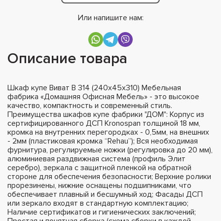
Или напишите нам:
Описание товара
Шкаф купе Виват В 314 (240х45х310) Мебельная
фабрика «Домашняя Офисная Мебель» - это высокое
качество, компактность и современный стиль.
Преимущества шкафов купе фабрики "ДОМ": Корпус из
сертифицированного ДСП Kronospan толщиной 18 мм,
кромка на внутренних перегородках - 0,5мм, на внешних
- 2мм (пластиковая кромка “Rehau”); Вся необходимая
фурнитура, регулируемые ножки (регулировка до 20 мм),
алюминиевая раздвижная система (профиль Элит
серебро), зеркала с защитной пленкой на обратной
стороне для обеспечения безопасности; Верхние ролики
прорезинены, нижние оснащены подшипниками, что
обеспечивает плавный и бесшумный ход; Фасады ДСП
или зеркало входят в стандартную комплектацию;
Наличие сертификатов и гигиенических заключений;
Простая и понятная сборка (схема сборки в каждой