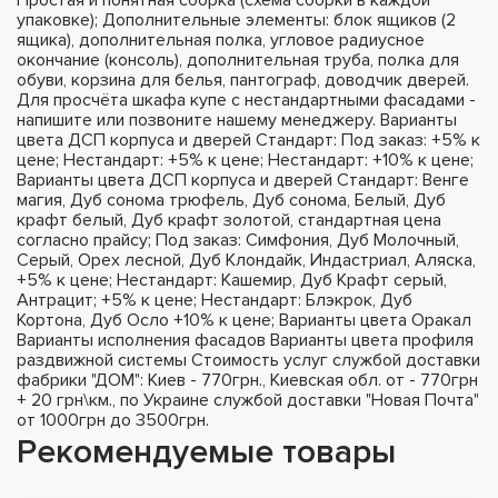
упаковке); Дополнительные элементы: блок ящиков (2
ящика), дополнительная полка, угловое радиусное
окончание (консоль), дополнительная труба, полка для
обуви, корзина для белья, пантограф, доводчик дверей.
Для просчёта шкафа купе с нестандартными фасадами -
напишите или позвоните нашему менеджеру. Варианты
цвета ДСП корпуса и дверей Стандарт: Под заказ: +5% к
цене; Нестандарт: +5% к цене; Нестандарт: +10% к цене;
Варианты цвета ДСП корпуса и дверей Стандарт: Венге
магия, Дуб сонома трюфель, Дуб сонома, Белый, Дуб
крафт белый, Дуб крафт золотой, стандартная цена
согласно прайсу; Под заказ: Симфония, Дуб Молочный,
Серый, Орех лесной, Дуб Клондайк, Индастриал, Аляска,
+5% к цене; Нестандарт: Кашемир, Дуб Крафт серый,
Антрацит; +5% к цене; Нестандарт: Блэкрок, Дуб
Кортона, Дуб Осло +10% к цене; Варианты цвета Оракал
Варианты исполнения фасадов Варианты цвета профиля
раздвижной системы Стоимость услуг службой доставки
фабрики "ДОМ": Киев - 770грн., Киевская обл. от - 770грн
+ 20 грн\км., по Украине службой доставки "Новая Почта"
от 1000грн до 3500грн.
Рекомендуемые товары