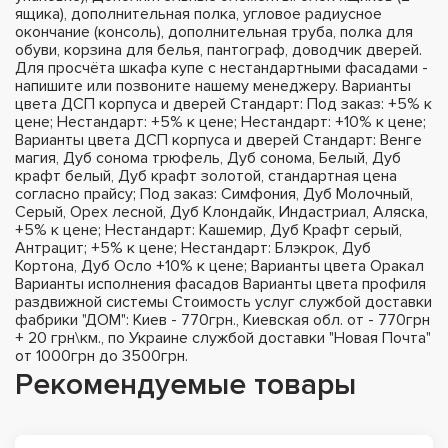
ящика), дополнительная полка, угловое радиусное
окончание (консоль), дополнительная труба, полка для
обуви, корзина для белья, пантограф, доводчик дверей.
Для просчёта шкафа купе с нестандартными фасадами -
напишите или позвоните нашему менеджеру. Варианты
цвета ДСП корпуса и дверей Стандарт: Под заказ: +5% к
цене; Нестандарт: +5% к цене; Нестандарт: +10% к цене;
Варианты цвета ДСП корпуса и дверей Стандарт: Венге
магия, Дуб сонома трюфель, Дуб сонома, Белый, Дуб
крафт белый, Дуб крафт золотой, стандартная цена
согласно прайсу; Под заказ: Симфония, Дуб Молочный,
Серый, Орех лесной, Дуб Клондайк, Индастриал, Аляска,
+5% к цене; Нестандарт: Кашемир, Дуб Крафт серый,
Антрацит; +5% к цене; Нестандарт: Блэкрок, Дуб
Кортона, Дуб Осло +10% к цене; Варианты цвета Оракал
Варианты исполнения фасадов Варианты цвета профиля
раздвижной системы Стоимость услуг службой доставки
фабрики "ДОМ": Киев - 770грн., Киевская обл. от - 770грн
+ 20 грн\км., по Украине службой доставки "Новая Почта"
от 1000грн до 3500грн.
Рекомендуемые товары