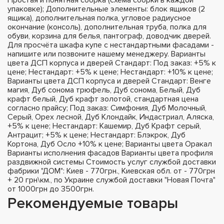
упаковке); Дополнительные элементы: блок ящиков (2
ящика), дополнительная полка, угловое радиусное
окончание (консоль), дополнительная труба, полка для
обуви, корзина для белья, пантограф, доводчик дверей.
Для просчёта шкафа купе с нестандартными фасадами -
напишите или позвоните нашему менеджеру. Варианты
цвета ДСП корпуса и дверей Стандарт: Под заказ: +5% к
цене; Нестандарт: +5% к цене; Нестандарт: +10% к цене;
Варианты цвета ДСП корпуса и дверей Стандарт: Венге
магия, Дуб сонома трюфель, Дуб сонома, Белый, Дуб
крафт белый, Дуб крафт золотой, стандартная цена
согласно прайсу; Под заказ: Симфония, Дуб Молочный,
Серый, Орех лесной, Дуб Клондайк, Индастриал, Аляска,
+5% к цене; Нестандарт: Кашемир, Дуб Крафт серый,
Антрацит; +5% к цене; Нестандарт: Блэкрок, Дуб
Кортона, Дуб Осло +10% к цене; Варианты цвета Оракал
Варианты исполнения фасадов Варианты цвета профиля
раздвижной системы Стоимость услуг службой доставки
фабрики "ДОМ": Киев - 770грн., Киевская обл. от - 770грн
+ 20 грн\км., по Украине службой доставки "Новая Почта"
от 1000грн до 3500грн.
Рекомендуемые товары