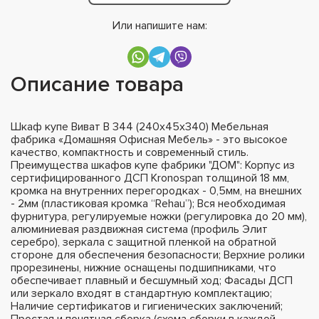
Или напишите нам:
Описание товара
Шкаф купе Виват В 344 (240х45х340) Мебельная
фабрика «Домашняя Офисная Мебель» - это высокое
качество, компактность и современный стиль.
Преимущества шкафов купе фабрики "ДОМ": Корпус из
сертифицированного ДСП Kronospan толщиной 18 мм,
кромка на внутренних перегородках - 0,5мм, на внешних
- 2мм (пластиковая кромка “Rehau”); Вся необходимая
фурнитура, регулируемые ножки (регулировка до 20 мм),
алюминиевая раздвижная система (профиль Элит
серебро), зеркала с защитной пленкой на обратной
стороне для обеспечения безопасности; Верхние ролики
прорезинены, нижние оснащены подшипниками, что
обеспечивает плавный и бесшумный ход; Фасады ДСП
или зеркало входят в стандартную комплектацию;
Наличие сертификатов и гигиенических заключений;
Простая и понятная сборка (схема сборки в каждой