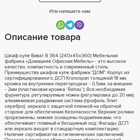
Или напишите нам:
Описание товара
Шкаф купе Виват В 364 (240х45х360) Мебельная
фабрика «Домашняя Офисная Мебель» - это высокое
качество, компактность и современный стиль.
Преимущества шкафов купе фабрики "ДОМ": Корпус из
сертифицированного ДСП Kronospan толщиной 18 мм,
кромка на внутренних перегородках - 0,5мм, на внешних
- 2мм (пластиковая кромка “Rehau”); Вся необходимая
фурнитура, регулируемые ножки (регулировка до 20 мм),
алюминиевая раздвижная система (профиль Элит
серебро), зеркала с защитной пленкой на обратной
стороне для обеспечения безопасности; Верхние ролики
прорезинены, нижние оснащены подшипниками, что
обеспечивает плавный и бесшумный ход; Фасады ДСП
или зеркало входят в стандартную комплектацию;
Наличие сертификатов и гигиенических заключений;
Простая и понятная сборка (схема сборки в каждой