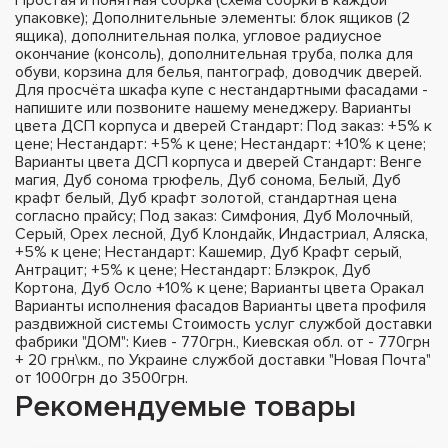
упаковке); Дополнительные элементы: блок ящиков (2
ящика), дополнительная полка, угловое радиусное
окончание (консоль), дополнительная труба, полка для
обуви, корзина для белья, пантограф, доводчик дверей.
Для просчёта шкафа купе с нестандартными фасадами -
напишите или позвоните нашему менеджеру. Варианты
цвета ДСП корпуса и дверей Стандарт: Под заказ: +5% к
цене; Нестандарт: +5% к цене; Нестандарт: +10% к цене;
Варианты цвета ДСП корпуса и дверей Стандарт: Венге
магия, Дуб сонома трюфель, Дуб сонома, Белый, Дуб
крафт белый, Дуб крафт золотой, стандартная цена
согласно прайсу; Под заказ: Симфония, Дуб Молочный,
Серый, Орех лесной, Дуб Клондайк, Индастриал, Аляска,
+5% к цене; Нестандарт: Кашемир, Дуб Крафт серый,
Антрацит; +5% к цене; Нестандарт: Блэкрок, Дуб
Кортона, Дуб Осло +10% к цене; Варианты цвета Оракал
Варианты исполнения фасадов Варианты цвета профиля
раздвижной системы Стоимость услуг службой доставки
фабрики "ДОМ": Киев - 770грн., Киевская обл. от - 770грн
+ 20 грн\км., по Украине службой доставки "Новая Почта"
от 1000грн до 3500грн.
Рекомендуемые товары